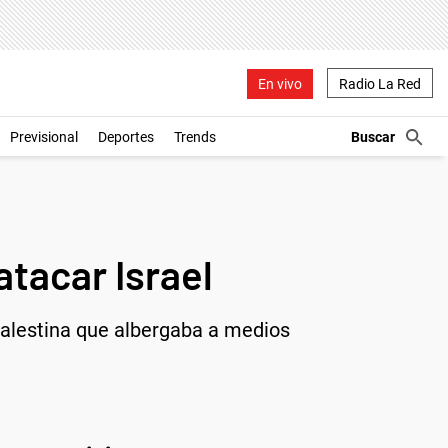
En vivo
Radio La Red
Previsional
Deportes
Trends
atacar Israel
 palestina que albergaba a medios