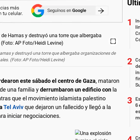
Últ
In
li
Cr
C
 Hamas y destruyó una torre que albergaba organizaciones de
Co
ales. (Foto: AP Foto/Heidi Levine)
de
in
fi
dearon este sábado el centro de Gaza
, mataron
S
de una familia y
derrumbaron un edificio con
la
ntras que el movimiento islamista palestino
Es
6 
ra
Tel Aviv
que dejaron un fallecido y llegó a la
es
a iniciar negociaciones.
m
Cr