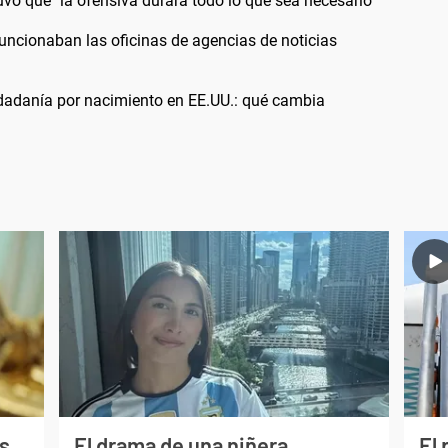
uvo que "la ofensiva durará todo lo que sea necesario"
funcionaban las oficinas de agencias de noticias
udadanía por nacimiento en EE.UU.: qué cambia
s
El drama de una niñera
El 