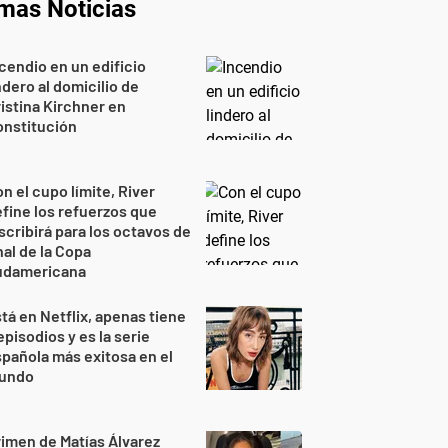
imas Noticias
cendio en un edificio
ndero al domicilio de
istina Kirchner en
onstitución
n el cupo límite, River
fine los refuerzos que
scribirá para los octavos de
nal de la Copa
udamericana
tá en Netflix, apenas tiene
episodios y es la serie
pañola más exitosa en el
undo
imen de Matías Álvarez