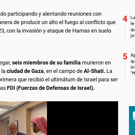
ido participando y alentando reuniones con
La
nera de producir un alto el fuego al conflicto que
le
qu
023, con la invasión y ataque de Hamas en suelo
j
Ap
qu
legar,
seis miembros de su familia
murieron en
in
 la
ciudad de Gaza
, en el campo de
Al-Shati.
La
"M
primera que recibió el ultimátum de Israel para ser
las
FDI (Fuerzas de Defensas de Israel).