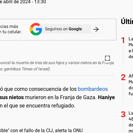
e abril de 2024 - 13:30
Últ
L
Mo
a 
de
nció la muerte de tres de sus hijos y varios nietos en la Franja
: gentileza Times of Israel).
Af
Mo
do
ró que como consecuencia de los
bombardeos
fu
 sus nietos
murieron en la Franja de Gaza.
Haniye
 en el que se encuentra refugiado.
La
48
d
le" con el fallo de la CIJ, alerta la ONU
mi