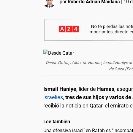
por
Roberto Adrián Maidana
|
10 d
Desde Qatar, el líder de Hamas, Ismail Haniye anu
de Gaza (Foto
Ismail Haniye
, líder de
Hamas
, asegu
israelíes
,
tres de sus hijos y varios de
recibió la noticia en Qatar, el emirato
Leé también
Una ofensiva israelí en Rafah es "incompatib