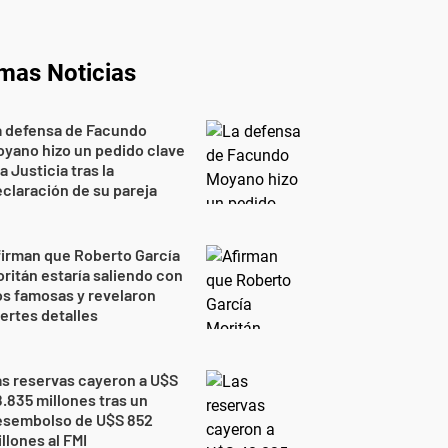
imas Noticias
a defensa de Facundo
yano hizo un pedido clave
la Justicia tras la
claración de su pareja
irman que Roberto García
ritán estaría saliendo con
s famosas y revelaron
ertes detalles
s reservas cayeron a U$S
.835 millones tras un
esembolso de U$S 852
llones al FMI