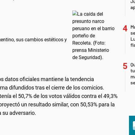
Ju
a
Ma
se
Lu
entino, sus cambios estéticos y
fl
Qu
tu
ma
os datos oficiales mantiene la tendencia
s
a difundidos tras el cierre de los comicios.
tenía el 50,7% de los votos válidos contra el 49,3%
royectó un resultado similar, con 50,53% para la
 su adversario.