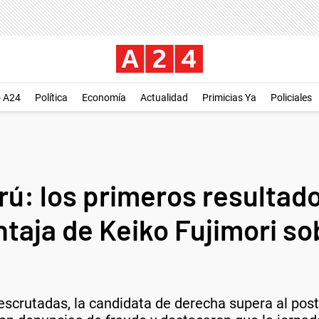
o A24
Política
Economía
Actualidad
Primicias Ya
Policiales
ú: los primeros resultado
taja de Keiko Fujimori so
scrutadas, la candidata de derecha supera al post