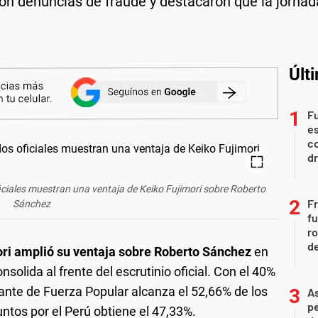
on denuncias de fraude y destacaron que la jornad
Últ
Fu
es
co
dr
ficiales muestran una ventaja de Keiko Fujimori sobre Roberto
Fr
Sánchez
fu
ro
de
ori amplió su ventaja sobre Roberto Sánchez
en
onsolida al frente del escrutinio oficial. Con el 40%
lante de Fuerza Popular alcanza el 52,66% de los
As
pe
ntos por el Perú obtiene el 47,33%.