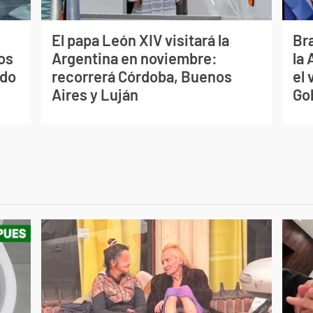
El papa León XIV visitará la
Bra
os
Argentina en noviembre:
la
ado
recorrerá Córdoba, Buenos
el 
Aires y Luján
Go