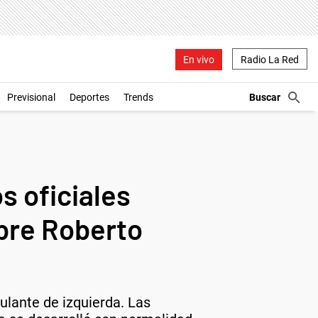
En vivo
Radio La Red
Previsional
Deportes
Trends
s oficiales
bre Roberto
ulante de izquierda. Las