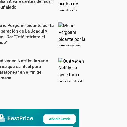
lián Álvarez antes de morir
puñalado
rio Pergolini picante por la
paración de La Joaqui y
ck Ra: "Está retriste el
aco"
é ver en Netflix: la serie
rca que es ideal para
ratonear en el fin de
emana