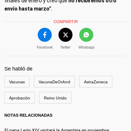
finales de enero y creo que
no recibiremos otro
envío hasta marzo"
.
COMPARTIR
Facebook
Twitter
Whatsapp
Se habló de
Vacunas
VacunaDeOxford
AstraZeneca
Aprobación
Reino Unido
NOTAS RELACIONADAS
El papa León XIV visitará la Argentina en noviembre: