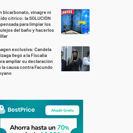
n bicarbonato, vinagre ni
ido cítrico: la SOLUCIÓN
pensada para limpiar los
ulejos del baño y hacerlos
illar
agen exclusiva: Candela
izaga llegó a la Fiscalía
ra ampliar su declaración
 la causa contra Facundo
oyano