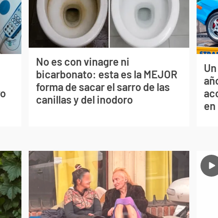
No es con vinagre ni
Un
bicarbonato: esta es la MEJOR
s
año
forma de sacar el sarro de las
vo
ac
canillas y del inodoro
en