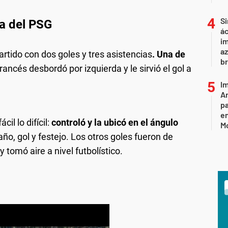
Si
da del PSG
ác
im
az
partido con dos goles y tres asistencias
. Una de
br
 francés desbordó por izquierda y le sirvió el gol a
Im
Ar
pa
en
cil lo difícil:
controló y la ubicó en el ángulo
M
año, gol y festejo. Los otros goles fueron de
 tomó aire a nivel futbolístico.