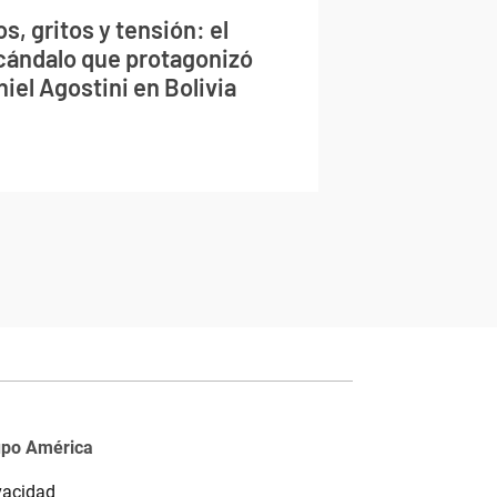
s, gritos y tensión: el
cándalo que protagonizó
iel Agostini en Bolivia
upo América
vacidad