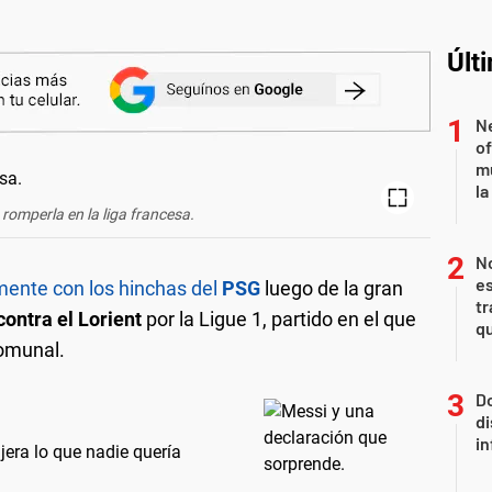
Últ
Ne
of
m
la
 romperla en la liga francesa.
N
es
mente con los hinchas del
PSG
luego de la gran
tr
contra el Lorient
por la Ligue 1, partido en el que
q
omunal.
Do
di
in
era lo que nadie quería