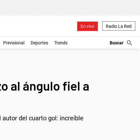
En vivo
Radio La Red
Previsional
Deportes
Trends
 al ángulo fiel a
 autor del cuarto gol: increíble