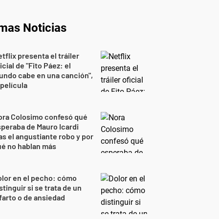
imas Noticias
tflix presenta el tráiler
icial de "Fito Páez: el
undo cabe en una canción",
 película
ora Colosimo confesó qué
peraba de Mauro Icardi
as el angustiante robo y por
ué no hablan más
lor en el pecho: cómo
stinguir si se trata de un
farto o de ansiedad