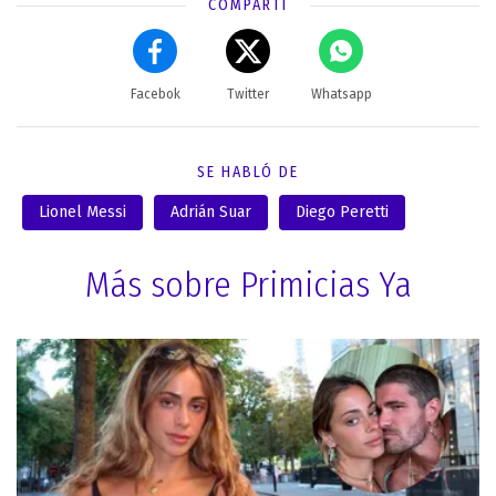
COMPARTÍ
Facebok
Twitter
Whatsapp
SE HABLÓ DE
Lionel Messi
Adrián Suar
Diego Peretti
Más sobre Primicias Ya