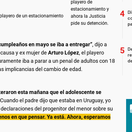
Di
 playero de un estacionamiento
co
pa
l cumpleaños en mayo se iba a entregar”
, dijo a
D
 causa y ex mujer de
Arturo López
, el playero
re
ramente iba a parar a un penal de adultos con 18
de
las implicancias del cambio de edad.
enteraron esta mañana que el adolescente se
 “Cuando el padre dijo que estaba en Uruguay, yo
s declaraciones del progenitor del menor sobre su
nos en que pensar. Ya está. Ahora, esperamos