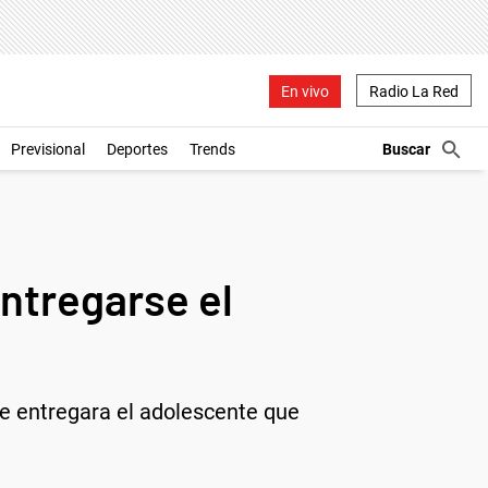
En vivo
Radio La Red
Previsional
Deportes
Trends
entregarse el
se entregara el adolescente que