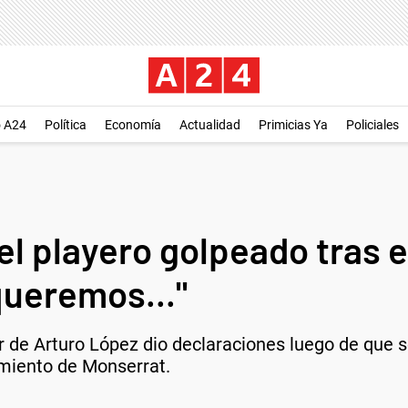
o A24
Política
Economía
Actualidad
Primicias Ya
Policiales
del playero golpeado tras 
queremos..."
r de Arturo López dio declaraciones luego de que 
amiento de Monserrat.