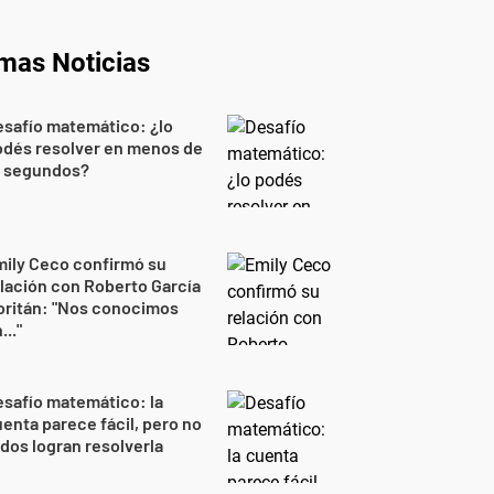
imas Noticias
safío matemático: ¿lo
odés resolver en menos de
0 segundos?
ily Ceco confirmó su
lación con Roberto García
oritán: "Nos conocimos
..."
safío matemático: la
enta parece fácil, pero no
dos logran resolverla