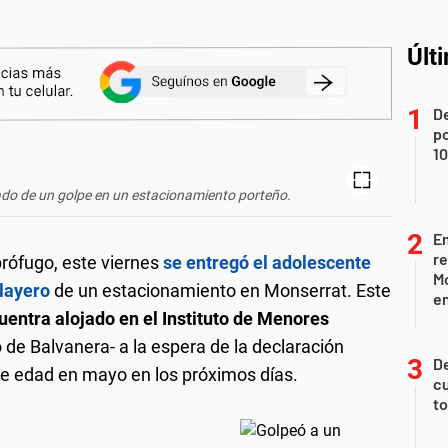
Últ
De
p
1
ado de un golpe en un estacionamiento porteño.
Em
re
rófugo, este viernes
se entregó el adolescente
M
layero
de un estacionamiento en Monserrat. Este
en
uentra alojado en el Instituto de Menores
 de Balvanera- a la espera de la declaración
De
 de edad en mayo en los próximos días.
cu
to