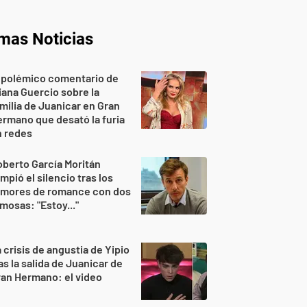
imas Noticias
 polémico comentario de
iana Guercio sobre la
milia de Juanicar en Gran
rmano que desató la furia
n redes
berto García Moritán
mpió el silencio tras los
umores de romance con dos
mosas: "Estoy..."
 crisis de angustia de Yipio
as la salida de Juanicar de
an Hermano: el video