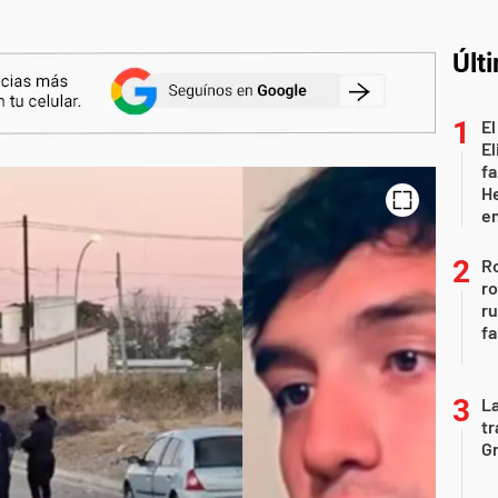
Últ
El
El
fa
He
e
Ro
ro
r
fa
La
tr
Gr