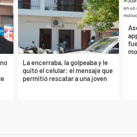
As
app
fue
mo
ano
La encerraba, la golpeaba y le
quitó el celular: el mensaje que
de
permitió rescatar a una joven