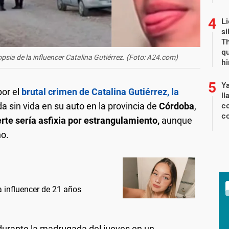
Li
si
Th
qu
opsia de la influencer Catalina Gutiérrez. (Foto: A24.com)
h
Y
por el
brutal crimen de Catalina Gutiérrez,
la
ll
co
a sin vida en su auto en la provincia de
Córdoba
,
co
rte sería asfixia por estrangulamiento,
aunque
ho.
 influencer de 21 años
durante la madrugada del jueves en un