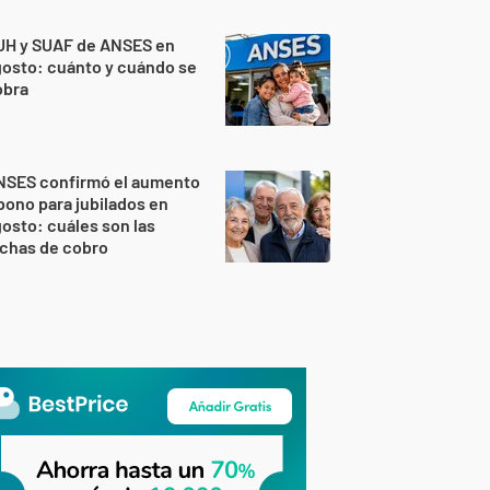
UH y SUAF de ANSES en
osto: cuánto y cuándo se
obra
NSES confirmó el aumento
bono para jubilados en
osto: cuáles son las
echas de cobro