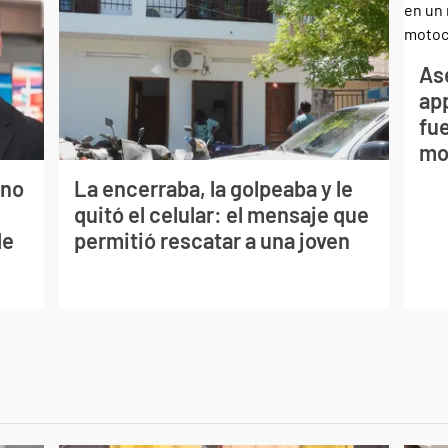
As
app
fue
mo
ano
La encerraba, la golpeaba y le
quitó el celular: el mensaje que
de
permitió rescatar a una joven