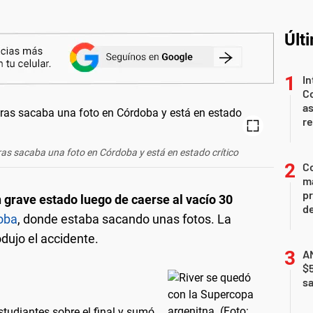
Últ
In
Co
as
r
ras sacaba una foto en Córdoba y está en estado crítico
Co
ma
pr
 grave estado luego de caerse al vacío 30
de
oba
, donde estaba sacando unas fotos. La
dujo el accidente.
AN
$
sa
studiantes sobre el final y sumó