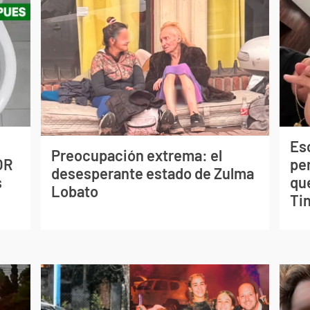
Esc
Preocupación extrema: el
OR
pe
desesperante estado de Zulma
s
qu
Lobato
Tin