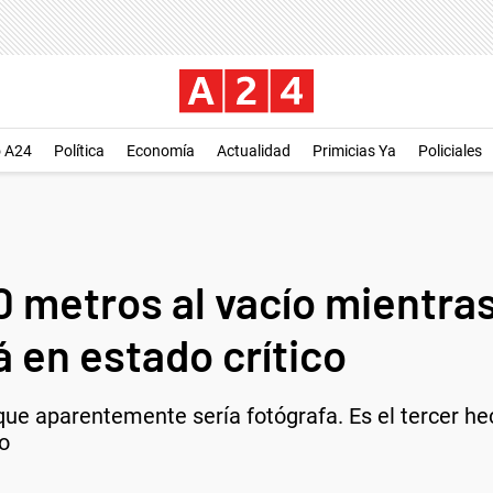
o A24
Política
Economía
Actualidad
Primicias Ya
Policiales
0 metros al vacío mientra
 en estado crítico
que aparentemente sería fotógrafa. Es el tercer he
ño