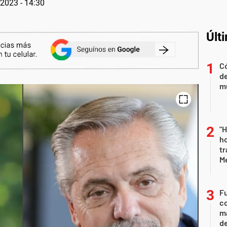
 2023 - 14:30
Últ
Có
de
mu
"H
ho
tr
M
Fu
co
ma
d