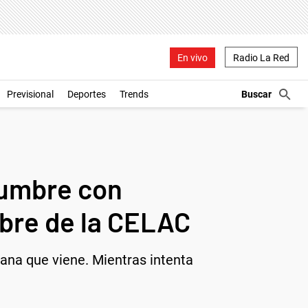
En vivo
Radio La Red
Previsional
Deportes
Trends
cumbre con
mbre de la CELAC
mana que viene. Mientras intenta