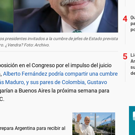
Q
pa
po
s presidentes invitados a la cumbre de jefes de Estado prevista
ro. ¿Vendra? Foto: Archivo.
Li
Ar
osición en el Congreso por el impulso del juicio
su
d
a,
Alberto Fernández podría compartir una cumbre
lás Maduro, y sus pares de Colombia, Gustavo
llegarían a Buenos Aires la próxima semana para
C.
prepara Argentina para recibir al