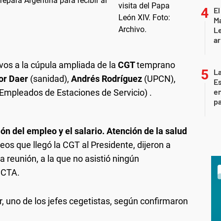
prepara Argentina para recibir al
El
Ma
L
ar
ivos a la cúpula ampliada de la
CGT
temprano
La
or Daer
(sanidad),
Andrés Rodríguez
(UPCN),
Es
en
 Empleados de Estaciones de Servicio) .
pa
n del empleo y el salario. Atención de la salud
teos que llegó la CGT al Presidente, dijeron a
a reunión, a la que no asistió ningún
 CTA.
r, uno de los jefes cegetistas, según confirmaron