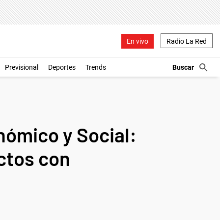
En vivo
Radio La Red
Previsional
Deportes
Trends
nómico y Social:
actos con