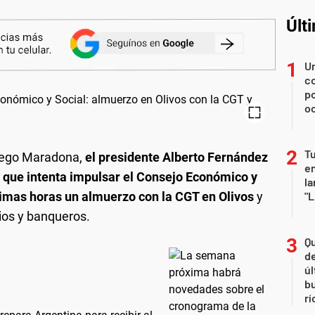
Últ
U
co
p
o
Tu
Diego Maradona,
el presidente Alberto Fernández
en
 que intenta impulsar el Consejo Económico y
la
ltimas horas un almuerzo con la CGT en Olivos
y
"L
ios y banqueros.
Qu
de
úl
b
rí