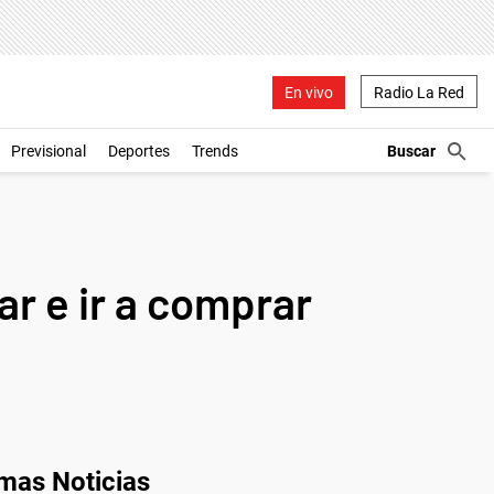
En vivo
Radio La Red
Previsional
Deportes
Trends
ar e ir a comprar
imas Noticias