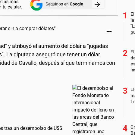
El
la
"L
pu
dad" y atribuyó el aumento del dólar a "jugadas
El
". La diputada aseguró que tener un dólar
de
lidad de Cavallo, después sí que terminamos con
es
la
Ll
ma
T
Cr
es tras un desembolso de U$S
Ba