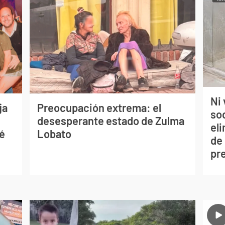
Ni 
ja
Preocupación extrema: el
so
desesperante estado de Zulma
eli
sé
Lobato
de
pr