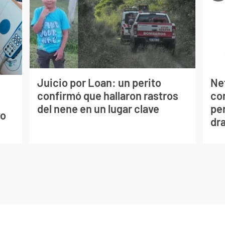
Juicio por Loan: un perito
Net
confirmó que hallaron rastros
co
s
del nene en un lugar clave
per
vo
dr