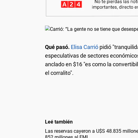
Qué pasó.
Elisa Carrió
pidió "tranquili
especulativas de sectores económicos
anclado en $16 "es como la convertibi
el corralito".
Leé también
Las reservas cayeron a U$S 48.835 millon
852 millones al FMI