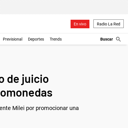
En vivo
Radio La Red
Previsional
Deportes
Trends
 de juicio
iptomonedas
idente Milei por promocionar una