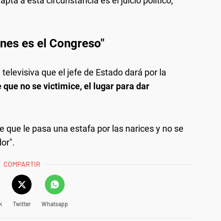
apta a esta circunstancia es el juicio político,
ones es el Congreso"
 televisiva que el jefe de Estado dará por la
que no se victimice, el lugar para dar
te que le pasa una estafa por las narices y no se
or".
COMPARTIR
k
Twitter
Whatsapp