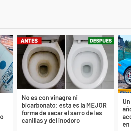
No es con vinagre ni
Un
bicarbonato: esta es la MEJOR
s
año
forma de sacar el sarro de las
vo
ac
canillas y del inodoro
en