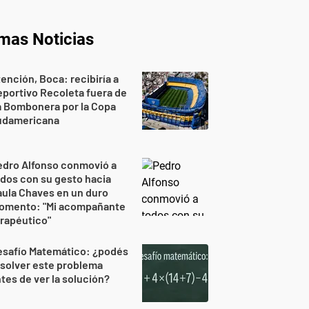
imas Noticias
ención, Boca: recibiría a
portivo Recoleta fuera de
a Bombonera por la Copa
udamericana
edro Alfonso conmovió a
dos con su gesto hacia
ula Chaves en un duro
omento: "Mi acompañante
rapéutico"
esafío Matemático: ¿podés
solver este problema
tes de ver la solución?