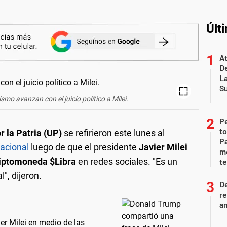
Últ
At
De
L
S
mo avanzan con el juicio político a Milei.
P
to
r la Patria (UP)
se refirieron este lunes al
Pa
acional
luego de que el presidente
Javier Milei
m
riptomoneda $Libra
en redes sociales. "Es un
te
", dijeron.
D
re
an
r Milei en medio de las