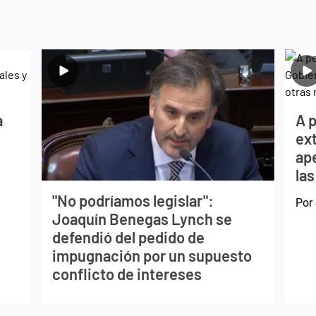
a
A p
ext
ape
las
"No podríamos legislar":
Por
Joaquín Benegas Lynch se
defendió del pedido de
impugnación por un supuesto
conflicto de intereses