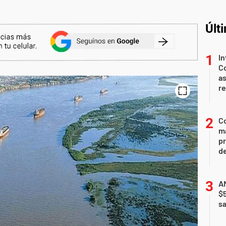
Últ
In
Co
as
r
Co
ma
pr
de
AN
$
sa