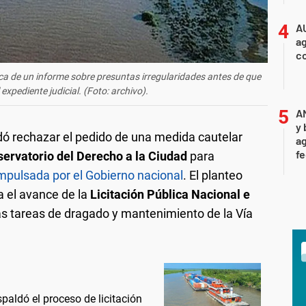
A
ag
c
ica de un informe sobre presuntas irregularidades antes de que
expediente judicial. (Foto: archivo).
A
y 
 rechazar el pedido de una medida cautelar
ag
f
servatorio del Derecho a la Ciudad
para
impulsada por el Gobierno nacional
. El planteo
 el avance de la
Licitación Pública Nacional e
as tareas de dragado y mantenimiento de la Vía
paldó el proceso de licitación