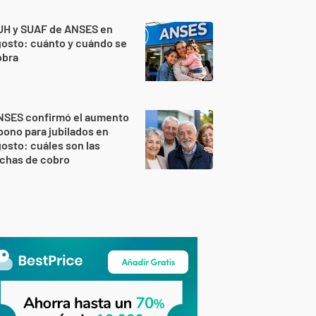
UH y SUAF de ANSES en
osto: cuánto y cuándo se
obra
NSES confirmó el aumento
bono para jubilados en
osto: cuáles son las
echas de cobro