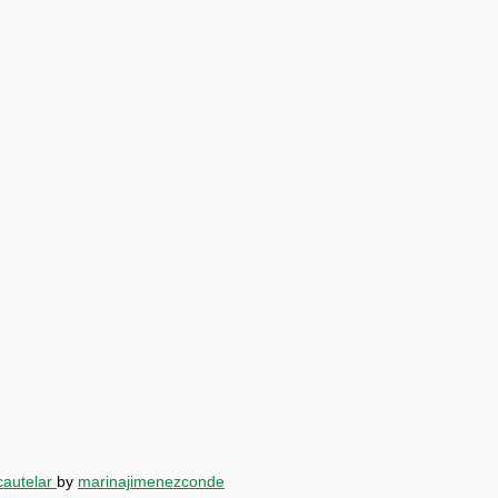
cautelar
by
marinajimenezconde