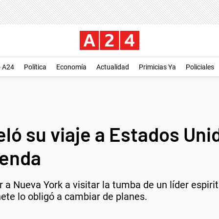
o A24
Política
Economía
Actualidad
Primicias Ya
Policiales
eló su viaje a Estados Uni
genda
r a Nueva York a visitar la tumba de un líder espiri
te lo obligó a cambiar de planes.