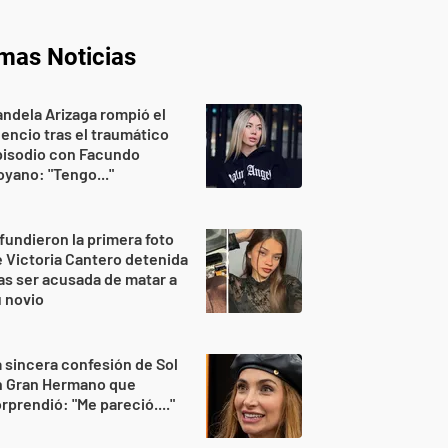
imas Noticias
ndela Arizaga rompió el
lencio tras el traumático
pisodio con Facundo
yano: "Tengo..."
fundieron la primera foto
 Victoria Cantero detenida
as ser acusada de matar a
 novio
 sincera confesión de Sol
n Gran Hermano que
rprendió: "Me pareció...."