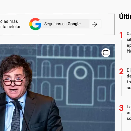
Últ
Ca
si
e
Mo
Di
de
tr
su
La
e
so