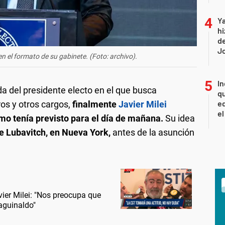
Ya
hi
de
Jo
en el formato de su gabinete. (Foto: archivo).
In
a del presidente electo en el que busca
qu
eq
os y otros cargos,
finalmente
Javier Milei
el
mo tenía previsto para el día de mañana.
Su idea
de Lubavitch, en Nueva York,
antes de la asunción
ier Milei: "Nos preocupa que
 aguinaldo"