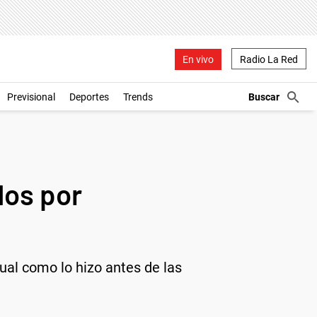
En vivo
Radio La Red
Previsional
Deportes
Trends
dos por
tual como lo hizo antes de las