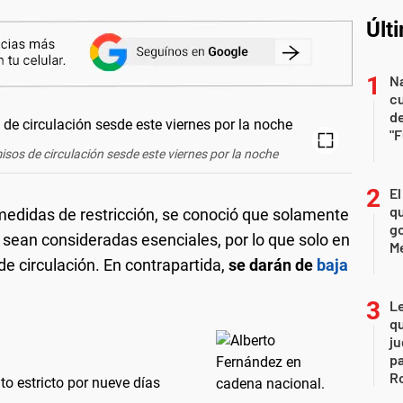
Últ
Na
c
de
"
isos de circulación sesde este viernes por la noche
El
qu
edidas de restricción, se conoció que solamente
go
 sean consideradas esenciales, por lo que solo en
M
de circulación. En contrapartida,
se darán de
baja
L
qu
ju
pa
R
o estricto por nueve días