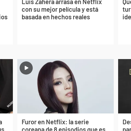
Luis Zahera arrasa en Netflix
Qué
con su mejor película y está
tu
ios
basada en hechos reales
ide
a
Furor en Netflix: la serie
De
us
coreana de 8 episodios que es
par