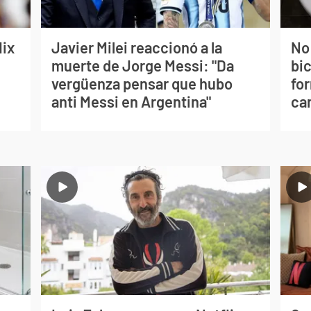
lix
Javier Milei reaccionó a la
No
muerte de Jorge Messi: "Da
bi
vergüenza pensar que hubo
for
anti Messi en Argentina"
can