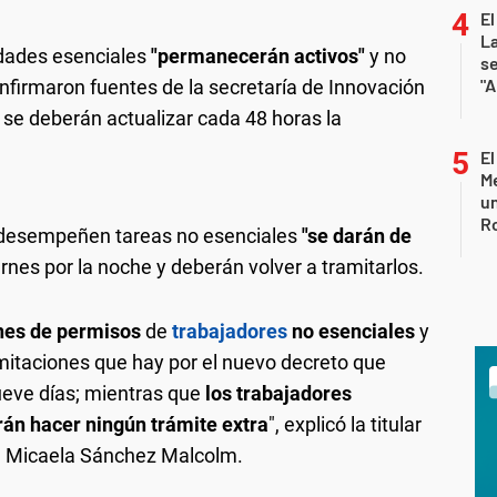
El
La
idades esenciales
"permanecerán activos"
y no
s
"A
onfirmaron fuentes de la secretaría de Innovación
 se deberán actualizar cada 48 horas la
El
Me
un
R
 desempeñen tareas no esenciales
"se darán de
iernes por la noche y deberán volver a tramitarlos.
ones de permisos
de
trabajadores
no esenciales
y
imitaciones que hay por el nuevo decreto que
eve días; mientras que
los trabajadores
rán hacer ningún trámite extra
", explicó la titular
a, Micaela Sánchez Malcolm.