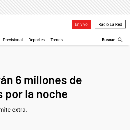
En vivo
Radio La Red
Previsional
Deportes
Trends
án 6 millones de
s por la noche
mite extra.