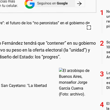
No
un
re
p
S
o Fernández tendrá que “contener” en su gobierno
10
o su peso en la oferta electoral (la “unidad”) y
se
iseño del Estado: los “progres”.
A
Lo
en
es
r San Cayetano: "La libertad
D
El
la