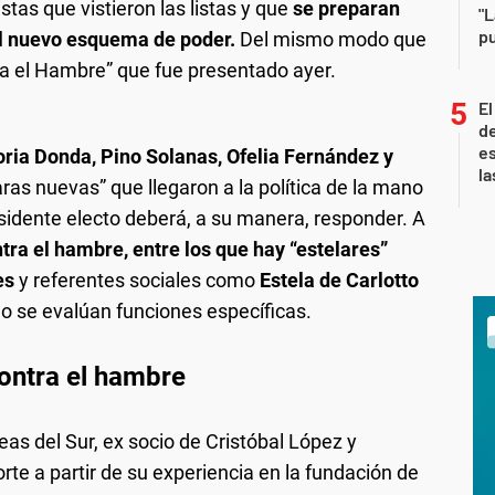
tas que vistieron las listas y que
se preparan
"L
pu
el nuevo esquema de poder.
Del mismo modo que
tra el Hambre” que fue presentado ayer.
El
de
es
oria Donda, Pino Solanas, Ofelia Fernández y
la
aras nuevas” que llegaron a la política de la mano
esidente electo deberá, a su manera, responder. A
tra el hambre, entre los que hay “estelares”
es
y referentes sociales como
Estela de Carlotto
o se evalúan funciones específicas.
contra el hambre
deas del Sur, ex socio de Cristóbal López y
rte a partir de su experiencia en la fundación de