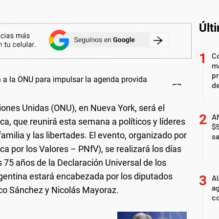
Últ
Co
ma
pr
de
iones Unidas (ONU), en Nueva York, será el
AN
a, que reunirá esta semana a políticos y líderes
$
amilia y las libertades. El evento, organizado por
sa
ica por los Valores – PNfV), se realizará los días
 75 años de la Declaración Universal de los
entina estará encabezada por los diputados
A
ag
sco Sánchez y Nicolás Mayoraz.
c