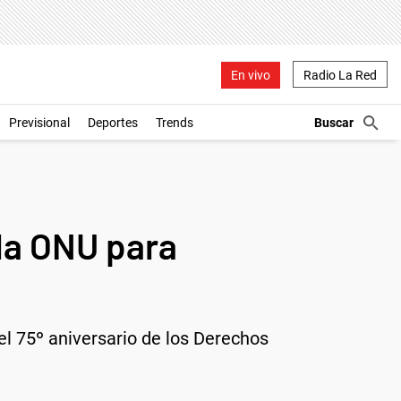
En vivo
Radio La Red
Previsional
Deportes
Trends
 la ONU para
el 75º aniversario de los Derechos