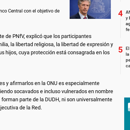
nco Central con el objetivo de
A
y 
ag
f
te de PNfV, explicó que los participantes
lia, la libertad religiosa, la libertad de expresión y
El
sus hijos, cuya protección está consagrada en los
la
pe
ca
s y afirmarlos en la ONU es especialmente
siendo socavados e incluso vulnerados en nombre
 forman parte de la DUDH, ni son universalmente
jecutiva de la Red.