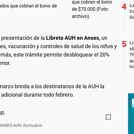
La
ilados que cobran el bono de
tr
Gr
a presentación de la
Libreta AUH en Anses,
un
Li
ses, vacunación y controles de salud de los niños y
si
más, este trámite permite desbloquear el 20%
Th
qu
rior.
h
marzo brinda a los destinatarios de la AUH la
o adicional durante todo febrero.
 ANSES AUH: formulario