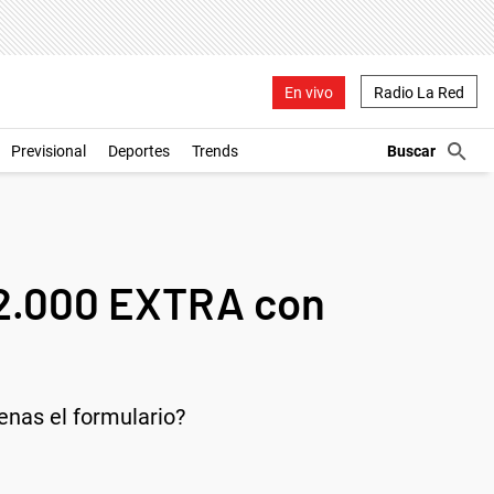
En vivo
Radio La Red
Previsional
Deportes
Trends
$52.000 EXTRA con
enas el formulario?