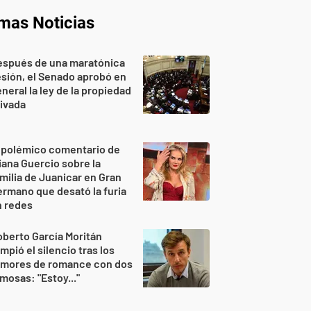
imas Noticias
espués de una maratónica
sión, el Senado aprobó en
neral la ley de la propiedad
ivada
 polémico comentario de
iana Guercio sobre la
milia de Juanicar en Gran
rmano que desató la furia
n redes
berto García Moritán
mpió el silencio tras los
umores de romance con dos
mosas: "Estoy..."