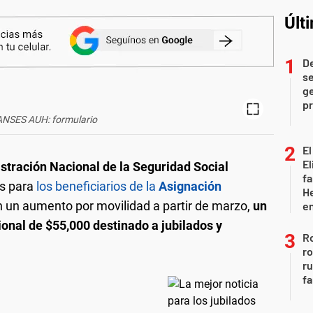
Últ
D
se
ge
pr
 ANSES AUH: formulario
El
El
stración Nacional de la Seguridad Social
fa
as para
los beneficiarios de la
Asignación
He
en un aumento por movilidad a partir de marzo,
un
e
onal de $55,000 destinado a jubilados y
Ro
ro
r
fa