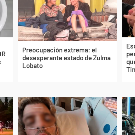
Esc
Preocupación extrema: el
OR
pe
desesperante estado de Zulma
s
qu
Lobato
Tin