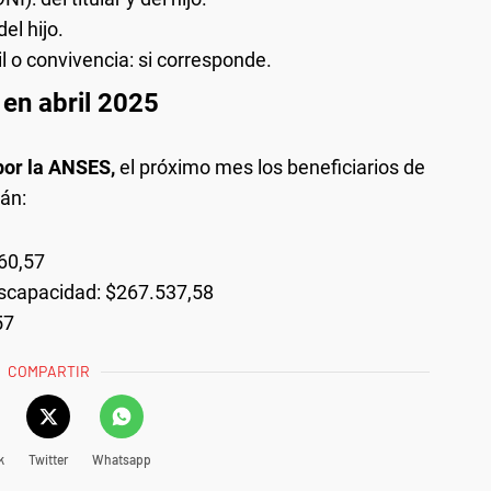
el hijo.
l o convivencia: si corresponde.
en abril 2025
por la ANSES,
el próximo mes los beneficiarios de
rán:
160,57
iscapacidad: $267.537,58
57
COMPARTIR
k
Twitter
Whatsapp