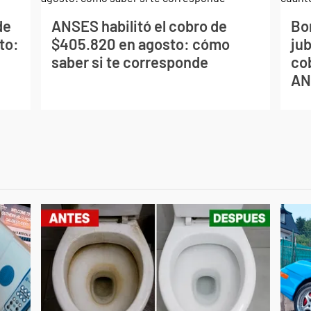
de
ANSES habilitó el cobro de
Bo
to:
$405.820 en agosto: cómo
ju
saber si te corresponde
co
AN