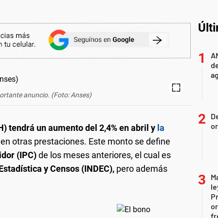
Últ
A
de
ag
rtante anuncio. (Foto: Anses)
D
or
H) tendrá un aumento del 2,4% en abril y
la
en otras prestaciones. Este monto se define
idor (IPC)
de los meses anteriores, el cual es
 Estadística y Censos (INDEC),
pero además
Ma
le
Pr
or
fr