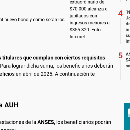
"N
J
 al nuevo bono y cómo serán los
de
i
su
in
AN
 titulares que cumplan con ciertos requisitos
$
 Para lograr dicha suma, los beneficiarios deberán
sa
ficios en abril de 2025. A continuación te
la AUH
estaciones de la
ANSES,
los beneficiarios podrán