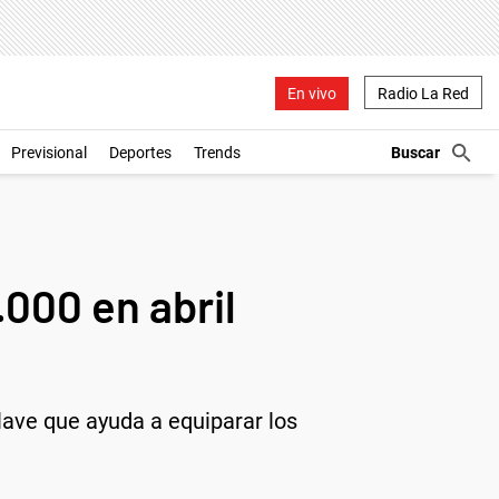
En vivo
Radio La Red
Previsional
Deportes
Trends
000 en abril
lave que ayuda a equiparar los