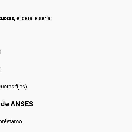
cuotas
, el detalle sería:
1
%
uotas fijas)
 de ANSES
l préstamo