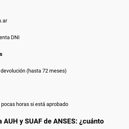
.ar
uenta DNI
s
e devolución (hasta 72 meses)
n pocas horas si está aprobado
a AUH y SUAF de ANSES: ¿cuánto