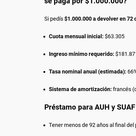
se paga por $1.000.000?
Si pedís
$1.000.000 a devolver en 72 
Cuota mensual inicial:
$63.305
Ingreso mínimo requerido:
$181.87
Tasa nominal anual (estimada):
66
Sistema de amortización:
francés (c
Préstamo para AUH y SUAF
Tener menos de 92 años al final de