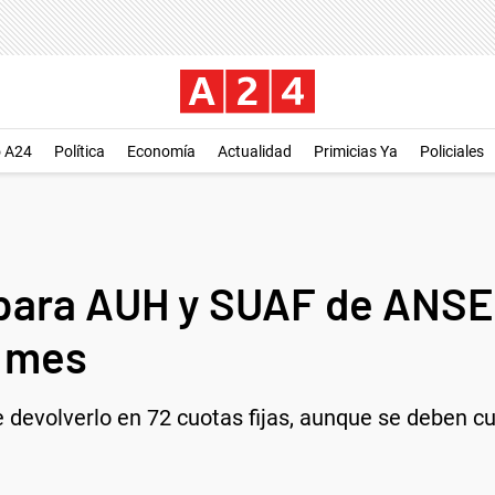
o A24
Política
Economía
Actualidad
Primicias Ya
Policiales
 para AUH y SUAF de ANSES
l mes
e devolverlo en 72 cuotas fijas, aunque se deben cu