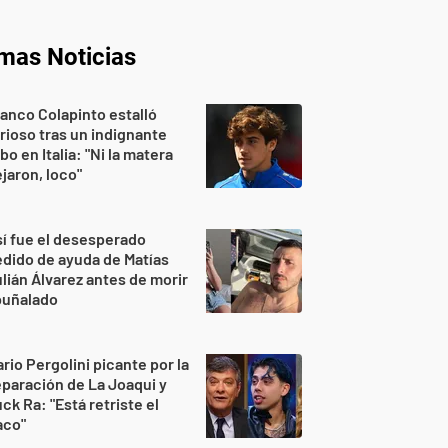
imas Noticias
anco Colapinto estalló
rioso tras un indignante
bo en Italia: "Ni la matera
jaron, loco"
í fue el desesperado
dido de ayuda de Matías
lián Álvarez antes de morir
puñalado
rio Pergolini picante por la
paración de La Joaqui y
ck Ra: "Está retriste el
aco"