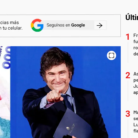
Últ
Fr
fu
ro
de
As
pe
Ju
a
Ma
se
Lu
fl