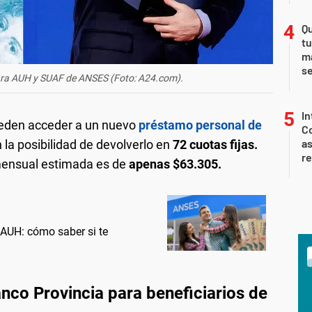
Qu
tu
ma
s
ara AUH y SUAF de ANSES (Foto: A24.com).
In
eden acceder a un nuevo
préstamo personal de
Co
as
 la posibilidad de devolverlo en
72 cuotas fijas.
r
mensual estimada es de
apenas $63.305.
AUH: cómo saber si te
nco Provincia para beneficiarios de