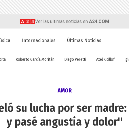
Ver las ultimas noticias en
A24.COM
úsica
Internacionales
Últimas Noticias
ita
Roberto García Moritán
Diego Peretti
Axel Kicillof
Ig
AMOR
ló su lucha por ser madre: 
y pasé angustia y dolor"