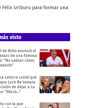
é Félix Uriburu para formar una
más visto
l de Brito anunció el
razo de una famosa
iz: "No sabían cómo
nderlo"
na Latorre contó qué
 que Luck Ra tomara
ecisión de dejar a La
i: "Ella lo..."
oto con la que