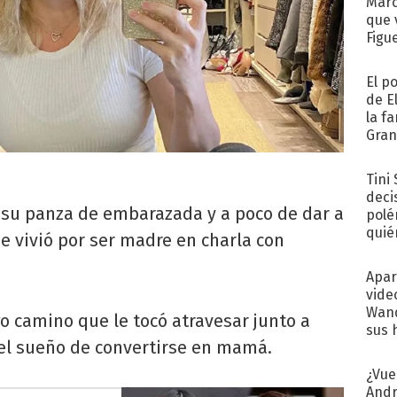
Marc
que 
Figu
El p
de E
la f
Gra
desa
Tini
deci
su panza de embarazada y a poco de dar a
polé
quié
ue vivió por ser madre en charla con
afue
Apar
vide
Wand
go camino que le tocó atravesar junto a
sus 
el sueño de convertirse en mamá.
¿Vue
Andr