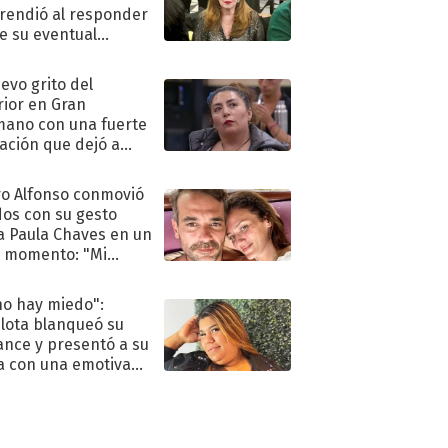
rendió al responder
e su eventual
eso al reality
uevo grito del
rior en Gran
ano con una fuerte
ación que dejó a
oya en shock:
idora"
o Alfonso conmovió
dos con su gesto
a Paula Chaves en un
 momento: "Mi
mpañante
péutico"
no hay miedo":
lota blanqueó su
nce y presentó a su
a con una emotiva
aración de amor