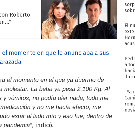
sorp
sobr
 con Roberto
regr
n..."
El n
exte
Herm
acus
Pinc
ó el momento en que le anunciaba a sus
"Tra
Pedr
barazada
a to
haci
duro
za el momento en el que ya duermo de
aco
 molestar. La beba ya pesa 2,100 Kg. Al
tera
"Ya 
s y vómitos, no podía oler nada, todo me
Cami
roma
edicación y no me hacía efecto, me
novi
do estar al lado mío y eso fue, dentro de
decl
indicó.
 la pandemia”,