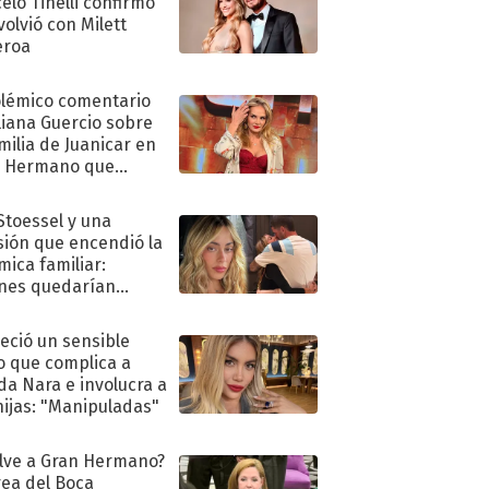
elo Tinelli confirmó
volvió con Milett
eroa
olémico comentario
liana Guercio sobre
amilia de Juanicar en
n Hermano que
tó la furia en redes
 Stoessel y una
sión que encendió la
mica familiar:
nes quedarían
ra de su boda
eció un sensible
o que complica a
a Nara e involucra a
hijas: "Manipuladas"
lve a Gran Hermano?
ea del Boca