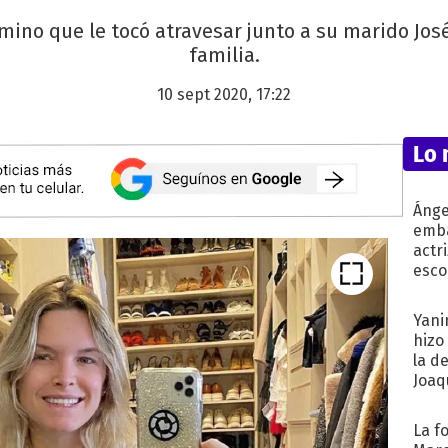
ino que le tocó atravesar junto a su marido Jos
familia.
10 sept 2020, 17:22
Lo 
Ánge
emba
actr
esco
Yani
hizo
la d
Joaqu
La f