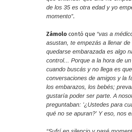
de los 35 es otra edad y yo em
.
momento”
Zámolo
contó que
“vas a médic
asustan, te empezás a llenar de
quedarse embarazada es algo nat
control... Porque a la hora de un
cuando buscás y no llega es que 
conversaciones de amigos y la fa
los embarazos, los bebés; preva
gustaría poder ser parte. A noso
preguntaban: '¿Ustedes para cuá
qué no se apuran?' Y eso, nos e
“Sufrí en silencio y pasé momen