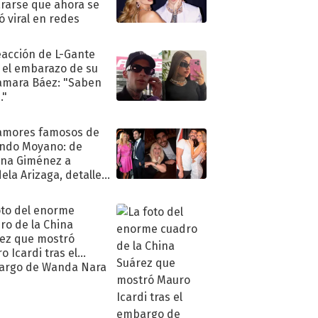
rarse que ahora se
ió viral en redes
eacción de L-Gante
 el embarazo de su
amara Báez: "Saben
."
amores famosos de
ndo Moyano: de
na Giménez a
ela Arizaga, detalles
u pasado
imental
oto del enorme
ro de la China
ez que mostró
o Icardi tras el
argo de Wanda Nara