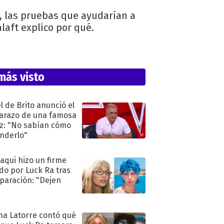
, las pruebas que ayudarían a
laft explico por qué.
más visto
l de Brito anunció el
razo de una famosa
iz: "No sabían cómo
nderlo"
oaqui hizo un firme
do por Luck Ra tras
eparación: "Dejen
"
na Latorre contó qué