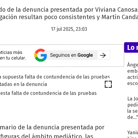
do de la denuncia presentada por Viviana Canosa
igación resultan poco consistentes y Martín Canda
17 jul 2025, 23:03
Lo 
Ánge
emba
actr
esco
uesta falta de contundencia de las pruebas
La J
pedi
la s
de...
sumario de la denuncia presentada por
Yani
figuras del ámbito mediático, las