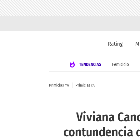
Rating
M
TENDENCIAS
Femicidio
Primicias YA
PrimiciasYA
Viviana Cano
contundencia d