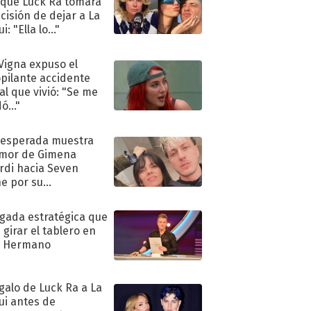
 que Luck Ra tomara
ecisión de dejar a La
i: "Ella lo..."
 Vigna expuso el
pilante accidente
al que vivió: "Se me
ó..."
nesperada muestra
mor de Gimena
rdi hacia Seven
e por su
pleaños
ugada estratégica que
 girar el tablero en
n Hermano
egalo de Luck Ra a La
ui antes de