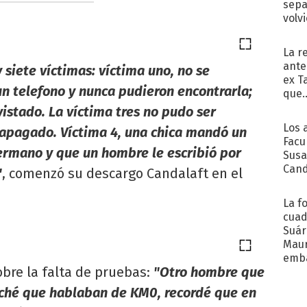
sepa
volv
La r
ante
siete víctimas: víctima uno, no se
ex T
n telefono y nunca pudieron encontrarla;
que..
vistado. La víctima tres no pudo ser
Los 
a apagado. Víctima 4, una chica mandó un
Facu
ermano y que un hombre le escribió por
Susa
Cand
"
, comenzó su descargo Candalaft en el
de s
sent
La f
cuad
Suár
Maur
emb
sobre la falta de pruebas:
"Otro hombre que
uché que hablaban de KM0, recordé que en