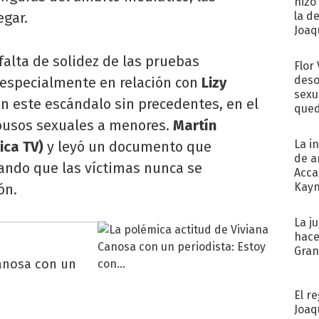
hizo
egar.
la d
Joaqu
falta de solidez de las pruebas
Flor
deso
 especialmente en relación con
Lizy
sexu
en este escándalo sin precedentes, en el
qued
busos sexuales a menores.
Martín
La i
ica TV)
y leyó un documento que
de a
lando que las víctimas nunca se
Acca
Kayn
ón.
cum
La j
hace
Gra
Canosa con un
El r
Joaq