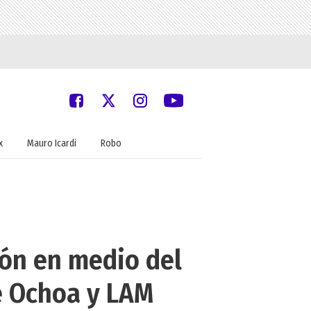
x
Mauro Icardi
Robo
ión en medio del
e Ochoa y LAM