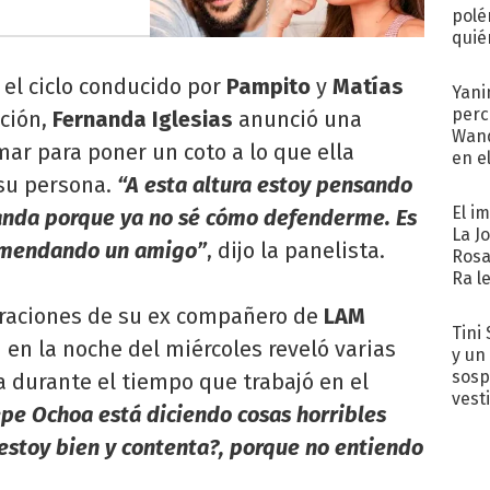
polé
quié
afue
 el ciclo conducido por
Pampito
y
Matías
Yani
perc
ución,
Fernanda Iglesias
anunció una
Wand
mar para poner un coto a lo que ella
en e
toda
su persona.
“A esta altura estoy pensando
El i
anda porque ya no sé cómo defenderme. Es
La J
comendando un amigo”
, dijo la panelista.
Rosa
Ra l
laraciones de su ex compañero de
LAM
Tini 
n en la noche del miércoles reveló varias
y un
sosp
ta durante el tiempo que trabajó en el
vest
pe Ochoa está diciendo cosas horribles
 estoy bien y contenta?, porque no entiendo