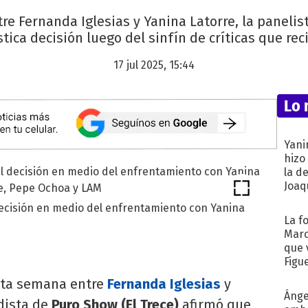
re Fernanda Iglesias y Yanina Latorre, la panelis
stica decisión luego del sinfín de críticas que reci
17 jul 2025, 15:44
Lo 
Yani
hizo
la d
Joaqu
decisión en medio del enfrentamiento con Yanina
La f
Marc
que 
Figu
esta semana entre
Fernanda Iglesias
y
Ánge
odista de
Puro Show (El Trece)
afirmó que