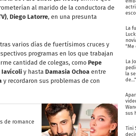
emba
ometerían al marido de la conductora de
actr
esco
TV)
,
Diego Latorre
, en una presunta
La f
Luck
novi
tras varios días de fuertísimos cruces y
"Me e
espectivos programas en los que trabajan
La J
orme cantidad de colegas, como
Pepe
pedi
 Iavícoli
y hasta
Damasia Ochoa
entre
la s
de...
a
y recordaron sus problemas de con
Apar
vide
Wand
sus 
es de romance
Tini
deci