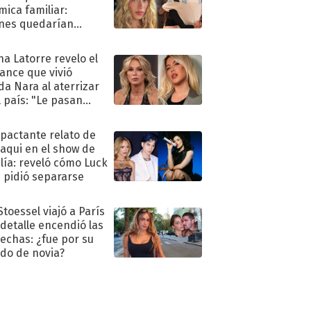
mica familiar:
nes quedarían
ra de su boda
na Latorre revelo el
ance que vivió
a Nara al aterrizar
l país: "Le pasan
s"
mpactante relato de
oaqui en el show de
lía: reveló cómo Luck
e pidió separarse
Stoessel viajó a París
 detalle encendió las
echas: ¿fue por su
ido de novia?