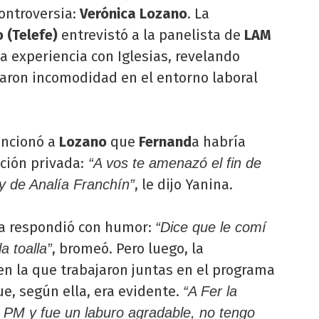
ontroversia:
Verónica Lozano
. La
 (Telefe)
entrevistó a la panelista de
LAM
ia experiencia con Iglesias, revelando
aron incomodidad en el entorno laboral
ncionó a
Lozano
que
Fernand
a habría
ción privada:
“A vos te amenazó el fin de
, le dijo Yanina.
y de Analía Franchín”
ica respondió con humor:
“Dice que le comí
, bromeó. Pero luego, la
a toalla”
n la que trabajaron juntas en el programa
e, según ella, era evidente.
“A Fer la
 PM y fue un laburo agradable, no tengo