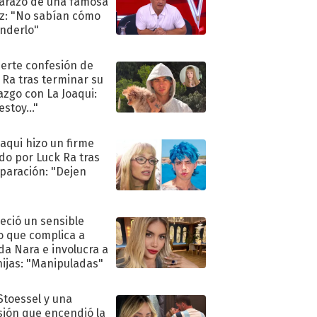
razo de una famosa
iz: "No sabían cómo
nderlo"
uerte confesión de
 Ra tras terminar su
azgo con La Joaqui:
stoy..."
oaqui hizo un firme
do por Luck Ra tras
eparación: "Dejen
"
eció un sensible
o que complica a
a Nara e involucra a
hijas: "Manipuladas"
 Stoessel y una
sión que encendió la