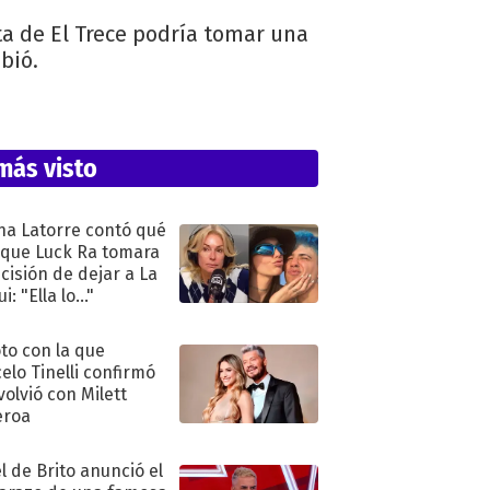
ta de El Trece podría tomar una
bió.
más visto
na Latorre contó qué
 que Luck Ra tomara
ecisión de dejar a La
i: "Ella lo..."
oto con la que
elo Tinelli confirmó
volvió con Milett
eroa
l de Brito anunció el