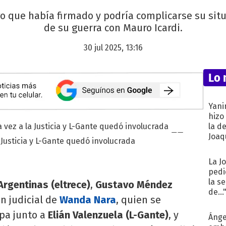
 que había firmado y podría complicarse su situa
de su guerra con Mauro Icardi.
30 jul 2025, 13:16
Lo 
Yani
hizo
la d
Joaqu
Justicia y L-Gante quedó involucrada
La J
pedi
la s
Argentinas (eltrece)
,
Gustavo Méndez
de...
ón judicial de
Wanda Nara
, quien se
pa junto a
Elián Valenzuela (L-Gante)
, y
Ánge