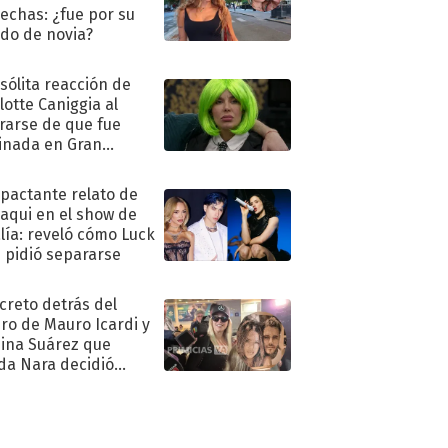
echas: ¿fue por su
ido de novia?
nsólita reacción de
lotte Caniggia al
rarse de que fue
inada en Gran
mano
mpactante relato de
oaqui en el show de
lía: reveló cómo Luck
e pidió separarse
ecreto detrás del
ro de Mauro Icardi y
hina Suárez que
a Nara decidió
oner