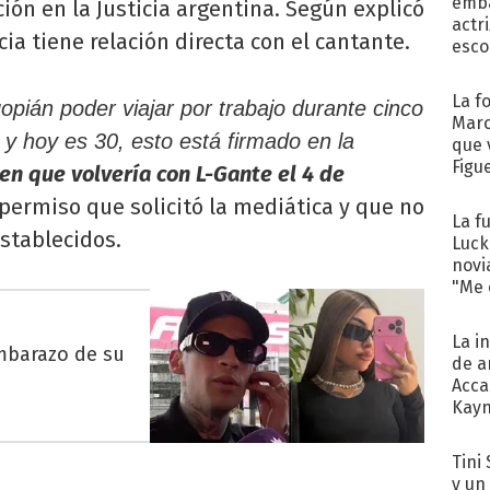
emba
ión en la Justicia argentina. Según explicó
actr
ia tiene relación directa con el cantante.
esco
La f
opián poder viajar por trabajo durante cinco
Marc
7 y hoy es 30, esto está firmado en la
que 
Figu
cen que volvería con L-Gante el 4 de
permiso que solicitó la mediática y que no
La f
stablecidos.
Luck
novi
"Me e
La i
embarazo de su
de a
Acca
Kayn
cum
Tini 
y un