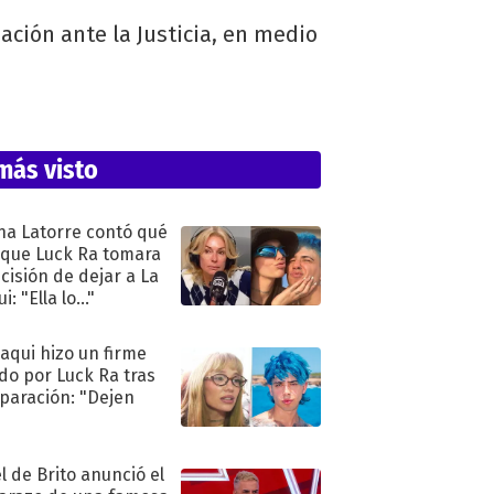
ción ante la Justicia, en medio
más visto
na Latorre contó qué
 que Luck Ra tomara
ecisión de dejar a La
i: "Ella lo..."
oaqui hizo un firme
do por Luck Ra tras
eparación: "Dejen
"
l de Brito anunció el