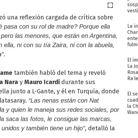
sosp
vest
nzó una reflexión cargada de crítica sobre
é pasa con su rol de madre? Porque ella
La i
Char
a pero las menores, que están en Argentina,
ente
lla, ni con su tía Zaira, ni con la abuela,
fulm
Her
.
a”
El i
La J
eame
también habló del tema y reveló
Rosa
Ra l
a Nara
y
Mauro Icardi
durante sus
ella junto a L-Gante, y él en Turquía, donde
El s
alatasaray.
“Las nenas están con Nat
cuad
la C
 y quien le maneja sus redes sociales, por
Wand
a saca las fotos, le consigue las marcas,
exp
, detalló la
unidos y también tiene un hijo”