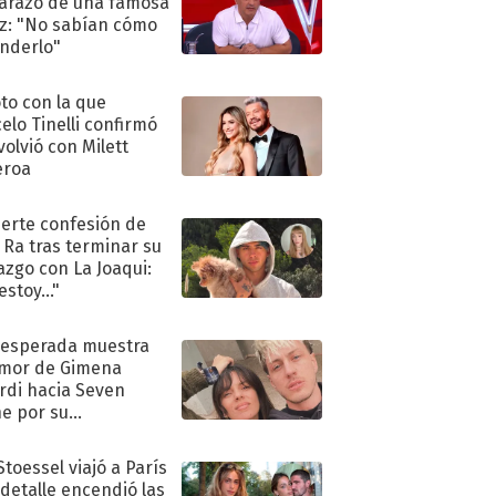
razo de una famosa
iz: "No sabían cómo
nderlo"
oto con la que
elo Tinelli confirmó
volvió con Milett
eroa
uerte confesión de
 Ra tras terminar su
azgo con La Joaqui:
stoy..."
nesperada muestra
mor de Gimena
rdi hacia Seven
e por su
pleaños
Stoessel viajó a París
 detalle encendió las