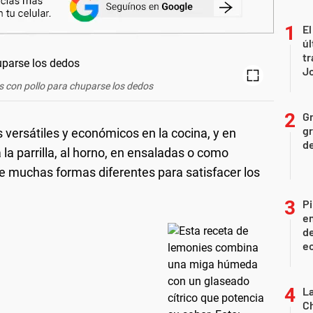
El
úl
tr
J
 con pollo para chuparse los dedos
Gr
gr
s versátiles y económicos en la cocina, y en
d
 la parrilla, al horno, en ensaladas o como
de muchas formas diferentes para satisfacer los
Pi
en
de
ec
La
Ch