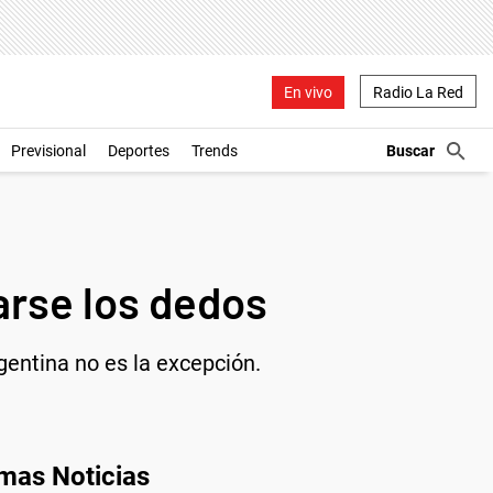
En vivo
Radio La Red
Previsional
Deportes
Trends
arse los dedos
gentina no es la excepción.
imas Noticias