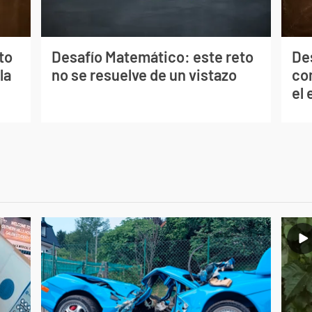
to
Desafío Matemático: este reto
De
la
no se resuelve de un vistazo
co
el