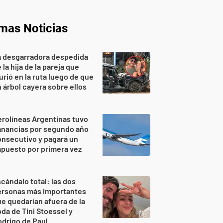
imas Noticias
a desgarradora despedida
 la hija de la pareja que
rió en la ruta luego de que
 árbol cayera sobre ellos
rolíneas Argentinas tuvo
anancias por segundo año
nsecutivo y pagará un
puesto por primera vez
cándalo total: las dos
ersonas más importantes
e quedarían afuera de la
da de Tini Stoessel y
drigo de Paul