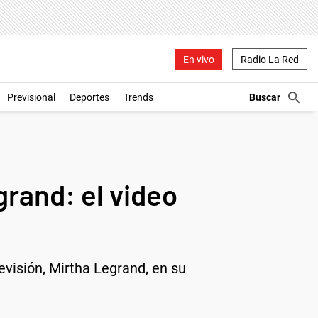
En vivo
Radio La Red
Previsional
Deportes
Trends
grand: el video
visión, Mirtha Legrand, en su