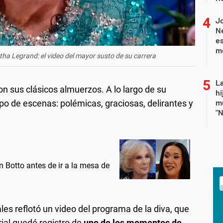
J
Ne
es
m
tha Legrand: el video del mayor susto de su carrera
La
con sus clásicos almuerzos. A lo largo de su
hi
mu
ipo de escenas: polémicas, graciosas, delirantes y
"N
n Botto antes de ir a la mesa de
ales reflotó un video del programa de la diva, que
ial quedó registro de
uno de los momentos de