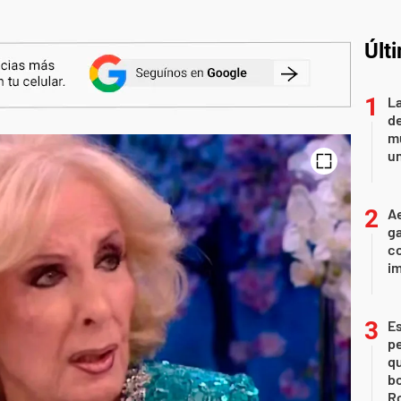
Últ
L
de
mu
un
Ae
g
co
im
Es
p
qu
bo
Ro