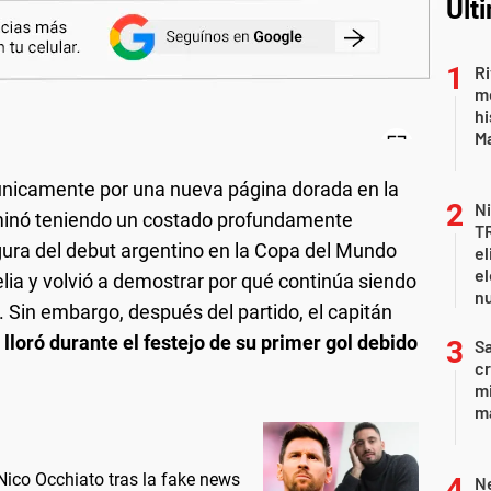
Últ
Ri
m
hi
Ma
nicamente por una nueva página dorada en la
Ni
erminó teniendo un costado profundamente
T
igura del debut argentino en la Copa del Mundo
el
el
gelia y volvió a demostrar por qué continúa siendo
n
al. Sin embargo, después del partido, el capitán
:
lloró durante el festejo de su primer gol debido
Sa
c
mi
ma
ico Occhiato tras la fake news
Ne