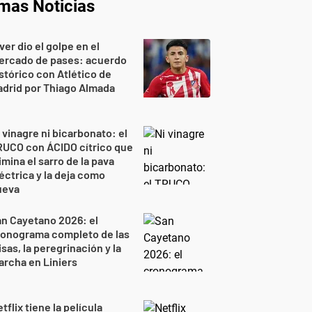
imas Noticias
ver dio el golpe en el
ercado de pases: acuerdo
stórico con Atlético de
drid por Thiago Almada
 vinagre ni bicarbonato: el
RUCO con ÁCIDO cítrico que
imina el sarro de la pava
éctrica y la deja como
ueva
n Cayetano 2026: el
ronograma completo de las
sas, la peregrinación y la
rcha en Liniers
tflix tiene la película