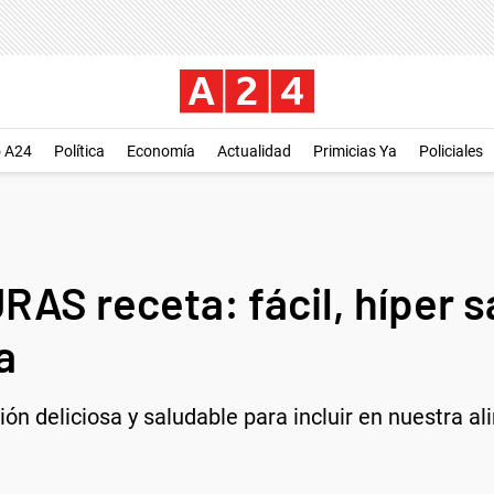
o A24
Política
Economía
Actualidad
Primicias Ya
Policiales
S receta: fácil, híper s
a
ón deliciosa y saludable para incluir en nuestra a