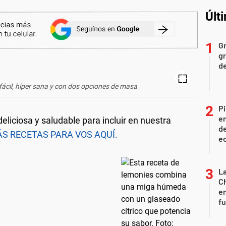
Últ
Gr
gr
d
cil, híper sana y con dos opciones de masa
Pi
en
eliciosa y saludable para incluir en nuestra
de
 RECETAS PARA VOS AQUÍ.
ec
La
Ch
en
f