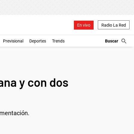
En vivo
Radio La Red
Previsional
Deportes
Trends
ana y con dos
limentación.