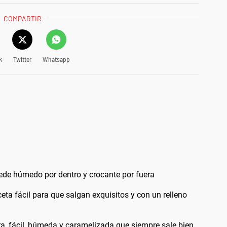
COMPARTIR
k
Twitter
Whatsapp
uede húmedo por dentro y crocante por fuera
ceta fácil para que salgan exquisitos y con un relleno
era, fácil, húmeda y caramelizada que siempre sale bien