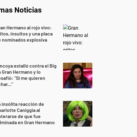
imas Noticias
an Hermano al rojo vivo:
itos, insultos y una placa
e nominados explosiva
ncoya estalló contra el Big
 Gran Hermano y lo
safió: "Si me quieren
har..."
 insólita reacción de
arlotte Caniggia al
terarse de que fue
ulminada en Gran Hermano