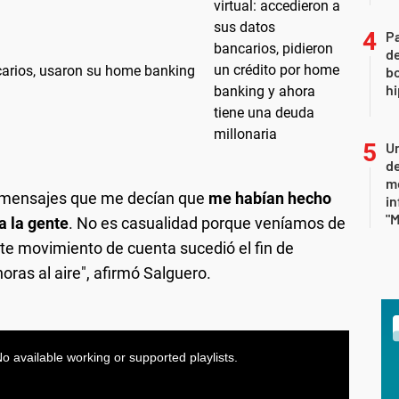
Pa
de
ncarios, usaron su home banking
bo
hi
Un
de
me
, mensajes que me decían que
me habían hecho
in
"M
a la gente
. No es casualidad porque veníamos de
ste movimiento de cuenta sucedió el fin de
ras al aire", afirmó Salguero.