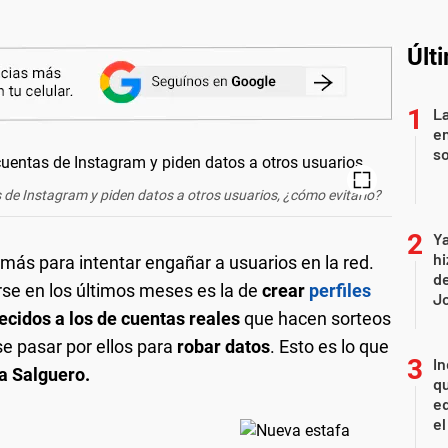
Últ
La
e
so
 de Instagram y piden datos a otros usuarios, ¿cómo evitarlo?
Ya
hi
ás para intentar engañar a usuarios en la red.
de
se en los últimos meses es la de
crear
perfiles
Jo
cidos a los de
cuentas reales
que hacen sorteos
se pasar por ellos para
robar datos
. Esto es lo que
In
a Salguero.
qu
eq
el