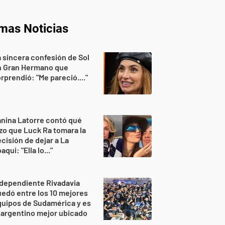
imas Noticias
 sincera confesión de Sol
n Gran Hermano que
rprendió: "Me pareció...."
nina Latorre contó qué
zo que Luck Ra tomara la
cisión de dejar a La
aqui: "Ella lo..."
dependiente Rivadavia
edó entre los 10 mejores
uipos de Sudamérica y es
 argentino mejor ubicado