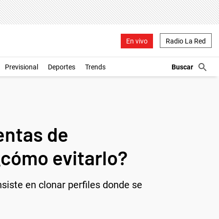
En vivo
Radio La Red
Previsional
Deportes
Trends
entas de
¿cómo evitarlo?
siste en clonar perfiles donde se