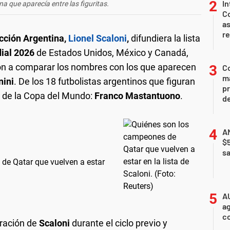
In
na que aparecía entre las figuritas.
Co
as
r
cción Argentina,
Lionel Scaloni
,
difundiera la lista
ial 2026
de Estados Unidos, México y Canadá,
on a comparar los nombres con los que aparecen
Co
ma
nini
. De los 18 futbolistas argentinos que figuran
pr
a de la Copa del Mundo:
Franco Mastantuono
.
de
AN
$
sa
de Qatar que vuelven a estar
A
ag
c
eración de
Scaloni
durante el ciclo previo y