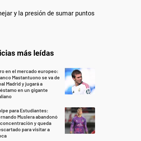
nejar y la presión de sumar puntos
icias más leídas
ro en el mercado europeo:
ranco Mastantuono se va de
al Madrid y jugará a
réstamo en un gigante
aliano
lpe para Estudiantes:
ernando Muslera abandonó
 concentración y queda
scartado para visitar a
oca