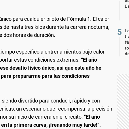
e
Da
nico para cualquier piloto de Fórmula 1. El calor
de hasta tres kilos durante la carrera nocturna,
L
de dos horas de duración.
tr
Ma
to
tiempo específico a entrenamientos bajo calor
d
portar estas condiciones extremas.
“El año
se desafío físico único, así que este año he
r para prepararme para las condiciones
siendo divertido para conducir, rápido y con
cnicas, un escenario que recompensa la precisión
or su inicio de carrera en el circuito:
“El año
en la primera curva, ¡frenando muy tarde!”.