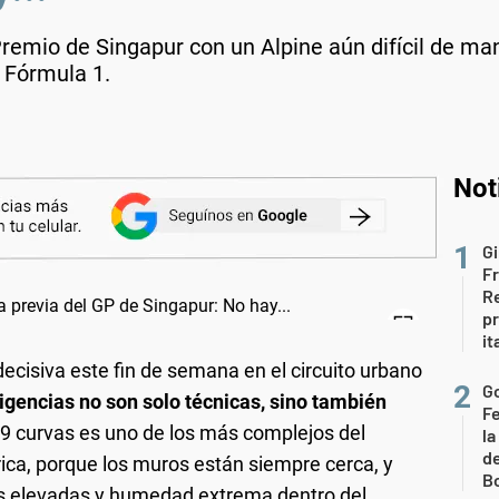
remio de Singapur con un Alpine aún difícil de ma
a Fórmula 1.
Not
Gi
F
Re
p
it
ecisiva este fin de semana en el circuito urbano
Go
xigencias no son solo técnicas, sino también
F
19 curvas es uno de los más complejos del
la
de
rica, porque los muros están siempre cerca, y
B
 elevadas y humedad extrema dentro del