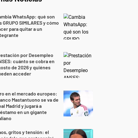
ambia WhatsApp: qué son
os GRUPO SIMILARES y cómo
cer para quitar a un
tegrante
restación por Desempleo
NSES: cuánto se cobra en
osto de 2026 y quiénes
ueden acceder
ro en el mercado europeo:
ranco Mastantuono se va de
al Madrid y jugará a
réstamo en un gigante
aliano
os, gritos y tensión: el