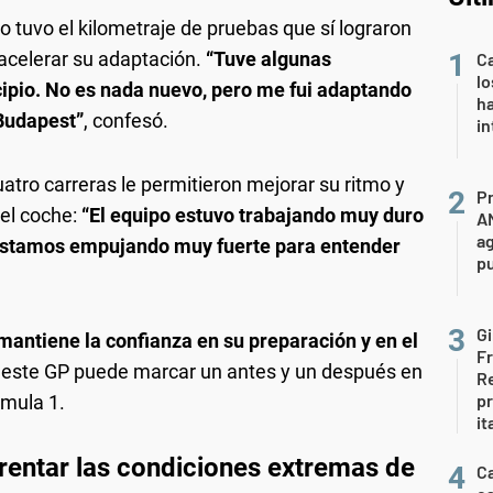
o tuvo el kilometraje de pruebas que sí lograron
 acelerar su adaptación.
“Tuve algunas
C
l
ncipio. No es nada nuevo, pero me fui adaptando
ha
 Budapest”
, confesó.
in
uatro carreras le permitieron mejorar su ritmo y
P
el coche:
“El equipo estuvo trabajando muy duro
A
ag
. Estamos empujando muy fuerte para entender
p
Gi
 mantiene la confianza en su preparación y en el
F
e este GP puede marcar un antes y un después en
Re
p
rmula 1.
it
rentar las condiciones extremas de
Ca