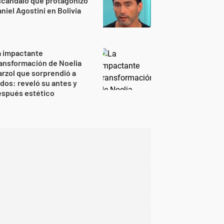
scándalo que protagonizó
niel Agostini en Bolivia
a impactante
ansformación de Noelia
rzol que sorprendió a
dos: reveló su antes y
espués estético