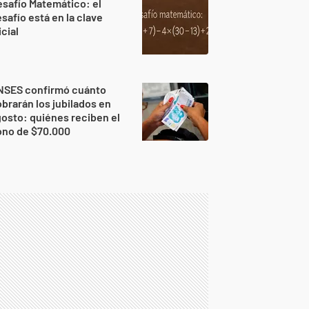
safío Matemático: el
safío está en la clave
icial
NSES confirmó cuánto
brarán los jubilados en
osto: quiénes reciben el
ono de $70.000