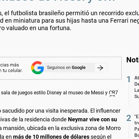
s, el futbolista brasileño permitió un recorrido exc
en miniatura para sus hijas hasta una Ferrari negr
ro valuado en una fortuna.
Not
At
De
L
S
o sacudido por una visita inesperada. El influencer
"E
vas de la residencia donde
Neymar vive con su
t
La mansión, ubicada en la exclusiva zona de Morro
Pa
Bo
ada en
más de 10 millones de dólares
según el