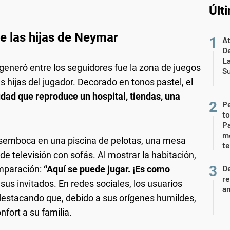
Últ
e las hijas de Neymar
At
De
L
generó entre los seguidores fue la zona de juegos
S
las hijas del jugador. Decorado en tonos pastel, el
dad que reproduce un hospital, tiendas, una
P
to
Pa
m
esemboca en una piscina de pelotas, una mesa
te
de televisión con sofás. Al mostrar la habitación,
D
omparación:
“Aquí se puede jugar. ¡Es como
re
sus invitados. En redes sociales, los usuarios
an
 destacando que, debido a sus orígenes humildes,
nfort a su familia.