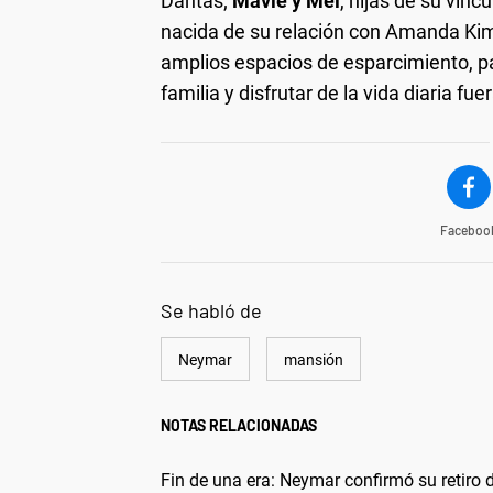
Dantas;
Mavie y Mel
, hijas de su vín
nacida de su relación con Amanda Kimbe
amplios espacios de esparcimiento, pa
familia y disfrutar de la vida diaria fu
Faceboo
Se habló de
Neymar
mansión
NOTAS RELACIONADAS
Fin de una era: Neymar confirmó su retiro de