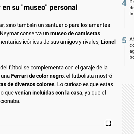
De
 en su "museo" personal
de
in
ar, sino también un santuario para los amantes
r, Neymar conserva un
museo de camisetas
A
mentarias icónicas de sus amigos y rivales,
Lionel
co
ag
b
del fútbol se complementa con el garaje de la
r una
Ferrari de color negro
, el futbolista mostró
tas de diversos colores
. Lo curioso es que estas
no que
venían incluidas con la casa
, ya que el
ccionaba.