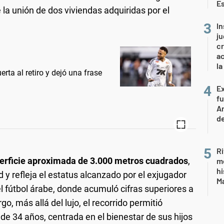
E
e la unión de dos viviendas adquiridas por el
In
ju
cr
ac
la
rta al retiro y dejó una frase
Ex
fu
Ar
de
Ri
erficie aproximada de 3.000 metros cuadrados
,
m
hi
 y refleja el estatus alcanzado por el exjugador
Ma
l fútbol árabe, donde acumuló cifras superiores a
o, más allá del lujo, el recorrido permitió
de 34 años, centrada en el bienestar de sus hijos