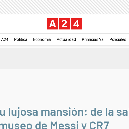
o A24
Política
Economía
Actualidad
Primicias Ya
Policiales
 lujosa mansión: de la sa
l museo de Messi y CR7