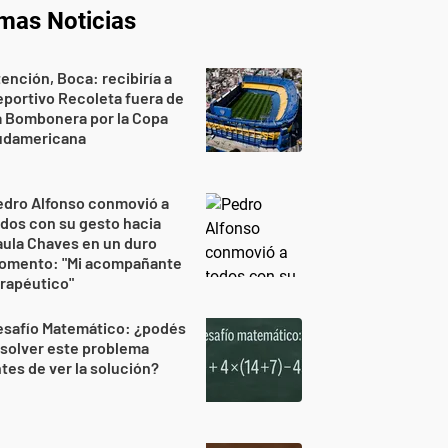
imas Noticias
ención, Boca: recibiría a
portivo Recoleta fuera de
a Bombonera por la Copa
udamericana
edro Alfonso conmovió a
dos con su gesto hacia
ula Chaves en un duro
omento: "Mi acompañante
rapéutico"
esafío Matemático: ¿podés
solver este problema
tes de ver la solución?