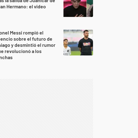
as la salida de Juanicar de
an Hermano: el video
onel Messi rompió el
lencio sobre el futuro de
iago y desmintió el rumor
e revolucionó a los
inchas