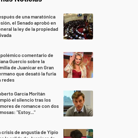
espués de una maratónica
sión, el Senado aprobó en
neral la ley de la propiedad
ivada
 polémico comentario de
iana Guercio sobre la
milia de Juanicar en Gran
rmano que desató la furia
n redes
berto García Moritán
mpió el silencio tras los
umores de romance con dos
mosas: "Estoy..."
 crisis de angustia de Yipio