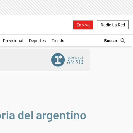
En vivo
Radio La Red
Previsional
Deportes
Trends
oria del argentino