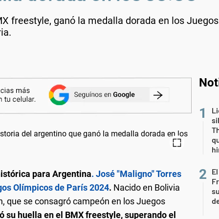
BMX freestyle, ganó la medalla dorada en los Juego
ia.
Not
Li
si
Th
qu
h
El
histórica para Argentina
. José "Maligno" Torres
Fr
egos Olímpicos de París 2024
.
Nacido en Bolivia
su
ón, que se consagró campeón en los Juegos
de
ó su huella en el BMX freestyle, superando el