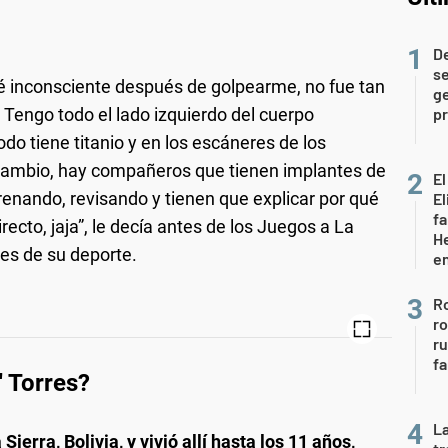
D
se
 inconsciente después de golpearme, no fue tan
ge
 Tengo todo el lado izquierdo del cuerpo
pr
do tiene titanio y en los escáneres de los
cambio, hay compañeros que tienen implantes de
El
renando, revisando y tienen que explicar por qué
El
fa
recto, jaja”, le decía antes de los Juegos a La
He
des de su deporte.
e
Ro
ro
r
fa
' Torres?
La
Sierra, Bolivia, y vivió allí hasta los 11 años,