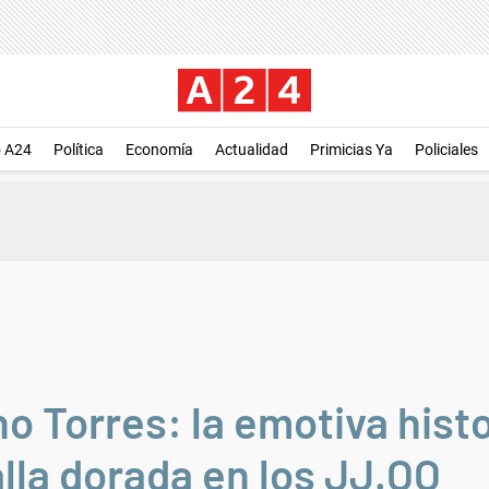
o A24
Política
Economía
Actualidad
Primicias Ya
Policiales
no Torres: la emotiva hist
lla dorada en los JJ.OO