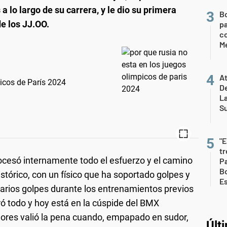
 lo largo de su carrera, y le dio su primera
B
e los JJ.OO.
pa
c
Me
At
icos de París 2024
De
L
S
"E
t
rocesó internamente todo el esfuerzo y el camino
Pa
Bo
stórico, con un físico que ha soportado golpes y
E
 varios golpes durante los entrenamientos previos
ró todo y hoy está en la cúspide del BMX
dores valió la pena cuando, empapado en sudor,
Últ