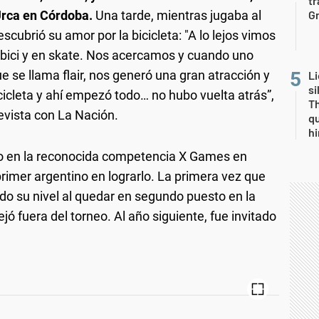
tr
Urca en Córdoba.
Una tarde, mientras jugaba al
Gr
cubrió su amor por la bicicleta: "A lo lejos vimos
bici y en skate. Nos acercamos y cuando uno
 se llama flair, nos generó una gran atracción y
Li
si
cicleta y ahí empezó todo… no hubo vuelta atrás”,
Th
evista con La Nación.
qu
h
ro en la reconocida competencia X Games en
rimer argentino en lograrlo. La primera vez que
ado su nivel al quedar en segundo puesto en la
ejó fuera del torneo. Al año siguiente, fue invitado