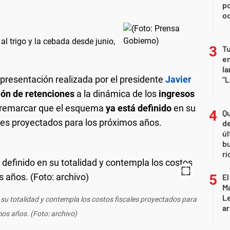
p
o
al trigo y la cebada desde junio,
Tu
en
la
 presentación realizada por el presidente
Javier
"L
ión de retenciones
a la dinámica de los
ingresos
ó remarcar que el esquema
ya está definido
en su
Qu
ales proyectados para los próximos años.
de
úl
b
rí
El
Ma
L
 su totalidad y contempla los costos fiscales proyectados para
ar
mos años. (Foto: archivo)