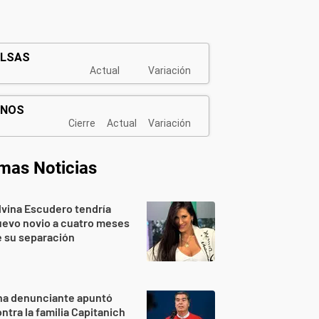
imas Noticias
lvina Escudero tendría
evo novio a cuatro meses
 su separación
na denunciante apuntó
ntra la familia Capitanich