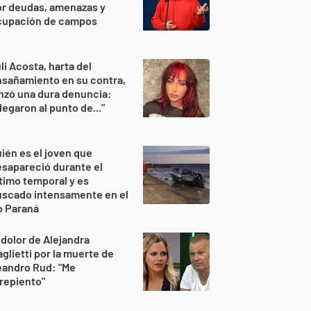
or deudas, amenazas y
cupación de campos
li Acosta, harta del
sañamiento en su contra,
nzó una dura denuncia:
legaron al punto de..."
ién es el joven que
sapareció durante el
timo temporal y es
uscado intensamente en el
o Paraná
 dolor de Alejandra
glietti por la muerte de
eandro Rud: "Me
repiento"