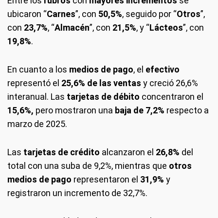
Entre los
rubros
con
mayores incrementos
se
ubicaron “
Carnes
”, con
50,5%
, seguido por “
Otros
”,
con
23,7%
, “
Almacén
”, con
21,5%
, y “
Lácteos
”, con
19,8%
.
En cuanto a los
medios de pago
, el
efectivo
representó el
25,6% de las ventas
y creció 26,6%
interanual. Las
tarjetas de débito
concentraron el
15,6%,
pero mostraron una
baja de 7,2%
respecto a
marzo de 2025.
Las
tarjetas de crédito
alcanzaron el
26,8%
del
total con una suba de 9,2%, mientras que
otros
medios de pago
representaron el
31,9%
y
registraron un incremento de 32,7%.