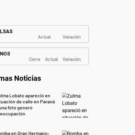
imas Noticias
lma Lobato apareció en
tuación de calle en Paraná
una foto generó
reocupación
omba en Gran Hermano: