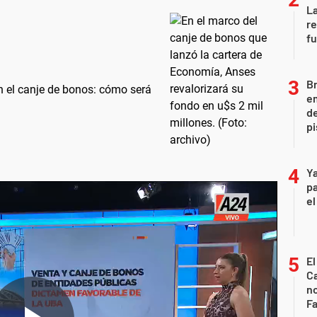
La
re
fu
Br
n el canje de bonos: cómo será
em
de
pi
Ya
pa
el
El
Ca
n
Fa