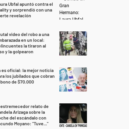
ura Ubfal apuntó contra el
ality y sorprendió con una
erte revelación
utal video del robo a una
barazada en un local:
lincuentes la tiraron al
so y la golpearon
 es oficial: la mejor noticia
ra los jubilados que cobran
 bono de $70.000
 estremecedor relato de
ndela Arizaga sobre la
oche del escándalo con
cundo Moyano: "Tuve..."