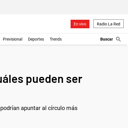
En vivo
Radio La Red
Previsional
Deportes
Trends
uáles pueden ser
 podrían apuntar al círculo más