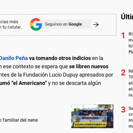
Últ
Ri
m
hi
Ma
Danilo Peña
va tomando otros indicios
en la
y en ese contexto se espera que
se libren nuevos
Ni
rantes de la Fundación Lucio Dupuy apresados por
T
sumó “el Americano”
y no se descarta algún
el
el
n
Sa
c
mi
o familiar del nene
ma