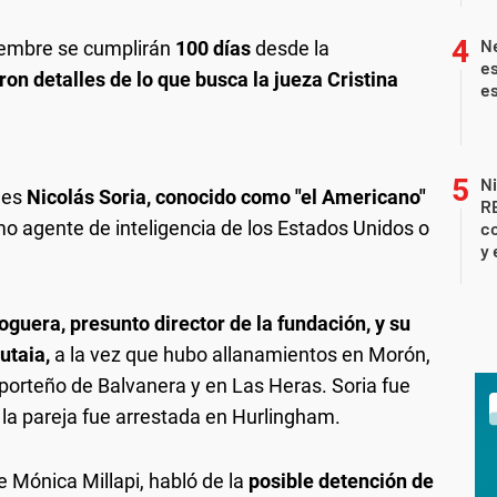
Ne
iembre se cumplirán
100 días
desde la
es
ron detalles de lo que busca la jueza Cristina
es
Ni
 es
Nicolás Soria, conocido como "el Americano"
R
o agente de inteligencia de los Estados Unidos o
co
y 
guera, presunto director de la fundación, y su
utaia,
a la vez que hubo allanamientos en Morón,
 porteño de Balvanera y en Las Heras. Soria fue
la pareja fue arrestada en Hurlingham.
 Mónica Millapi, habló de la
posible detención de