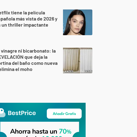
tflix tiene la película
pañola más vista de 2026 y
 un thriller impactante
 vinagre ni bicarbonato: la
EVELACIÓN que deja la
rtina del baño como nueva
elimina el moho