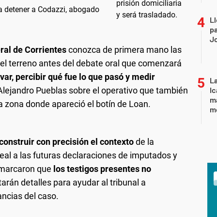
r a detener a Codazzi, abogado
Ll
pa
J
ral de Corrientes
conozca de primera mano las
 del terreno antes del debate oral que comenzará
ar, percibir qué fue lo que pasó y medir
La
lejandro Pueblas sobre el operativo que también
Ic
ma
 la zona donde apareció el botín de Loan.
m
construir con precisión el contexto
de la
al a las futuras declaraciones de imputados y
remarcaron que
los testigos presentes no
rtarán detalles para ayudar al tribunal a
ncias del caso.