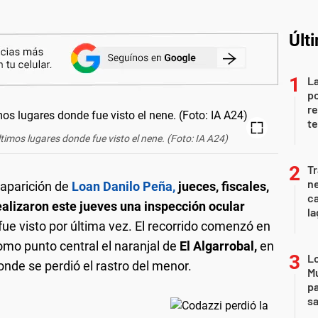
Últ
La
po
re
te
últimos lugares donde fue visto el nene. (Foto: IA A24)
Tr
ne
esaparición de
Loan Danilo Peña
,
jueces, fiscales,
ca
ealizaron este jueves una inspección ocular
la
fue visto por última vez. El recorrido comenzó en
omo punto central el naranjal de
El Algarrobal,
en
Lo
nde se perdió el rastro del menor.
Mu
pa
sa