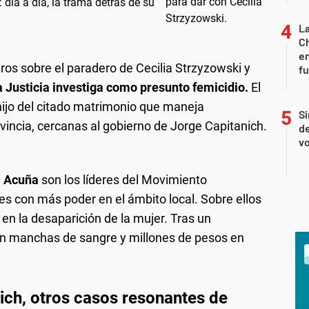
día a día, la trama detrás de su
La
Ch
en
os sobre el paradero de Cecilia Strzyzowski y
f
la Justicia investiga como presunto femicidio.
El
 hijo del citado matrimonio que maneja
Si
vincia, cercanas al gobierno de Jorge Capitanich.
de
vo
a Acuña
son los líderes del Movimiento
s con más poder en el ámbito local. Sobre ellos
en la desaparición de la mujer. Tras un
on manchas de sangre y millones de pesos en
ich, otros casos resonantes de