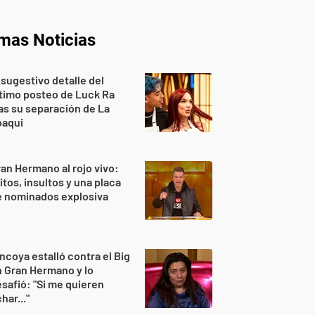
imas Noticias
 sugestivo detalle del
timo posteo de Luck Ra
as su separación de La
oaqui
an Hermano al rojo vivo:
itos, insultos y una placa
e nominados explosiva
ncoya estalló contra el Big
 Gran Hermano y lo
safió: "Si me quieren
har..."