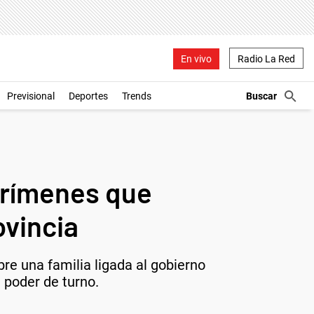
En vivo
Radio La Red
Previsional
Deportes
Trends
crímenes que
ovincia
re una familia ligada al gobierno
 poder de turno.