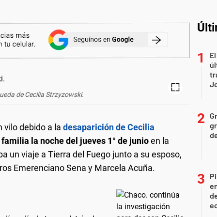
Últ
El
úl
tr
J
ueda de Cecilia Strzyzowski.
Gr
gr
 vilo debido a la
desaparición de Cecilia
d
 familia la noche del jueves 1° de junio
en la
a un viaje a Tierra del Fuego junto a su esposo,
eteros Emerenciano Sena y Marcela Acuña.
Pi
en
de
ec