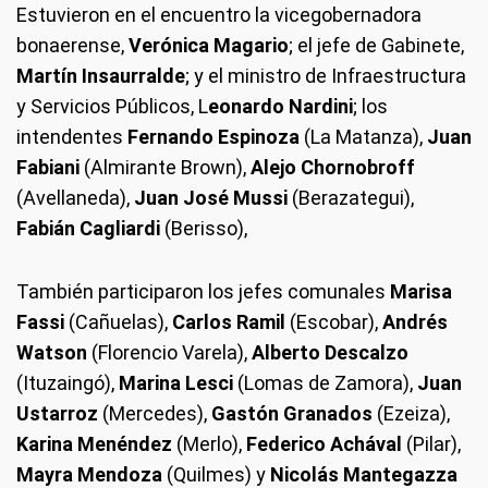
Estuvieron en el encuentro la vicegobernadora
bonaerense,
Verónica Magario
; el jefe de Gabinete,
Martín Insaurralde
; y el ministro de Infraestructura
y Servicios Públicos, L
eonardo Nardini
; los
intendentes
Fernando Espinoza
(La Matanza),
Juan
Fabiani
(Almirante Brown),
Alejo Chornobroff
(Avellaneda),
Juan José Mussi
(Berazategui),
Fabián Cagliardi
(Berisso),
También participaron los jefes comunales
Marisa
Fassi
(Cañuelas),
Carlos Ramil
(Escobar),
Andrés
Watson
(Florencio Varela),
Alberto Descalzo
(Ituzaingó),
Marina Lesci
(Lomas de Zamora),
Juan
Ustarroz
(Mercedes),
Gastón Granados
(Ezeiza),
Karina Menéndez
(Merlo),
Federico Achával
(Pilar),
Mayra Mendoza
(Quilmes) y
Nicolás Mantegazza