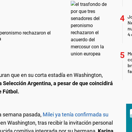
Jo
Ne
nu
 peronismo rechazaron el
4 
a
Mu
c
br
fa
ran que en su corta estadía en Washington,
la Selección Argentina, a pesar de que coincidirá
e Fútbol.
la semana pasada,
Milei ya tenía confirmada su
o
en Washington, tras recibir la invitación personal
ducida comitiva integrada por su hermana,
Karina