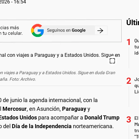
2026 - 16:54
Últ
Qu
tu
id
con viajes a Paraguay y a Estados Unidos. Sigue en duda Gran
Jo
aña. Foto: Archivo.
qu
Li
 de junio la agenda internacional, con la
l
Mercosur
, en Asunción,
Paraguay
y
Estados Unidos
para acompañar a
Donald Trump
El
Ma
o del
Día de la Independencia
norteamericana.
tr
"T