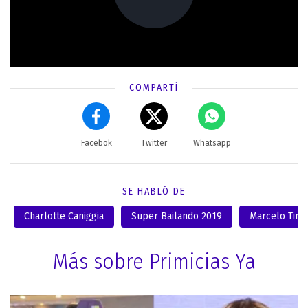
COMPARTÍ
Facebok
Twitter
Whatsapp
SE HABLÓ DE
Charlotte Caniggia
Super Bailando 2019
Marcelo Tinel
Más sobre Primicias Ya