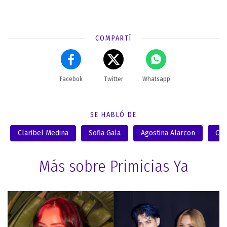
COMPARTÍ
Facebok
Twitter
Whatsapp
SE HABLÓ DE
Claribel Medina
Sofia Gala
Agostina Alarcon
Can
Más sobre Primicias Ya