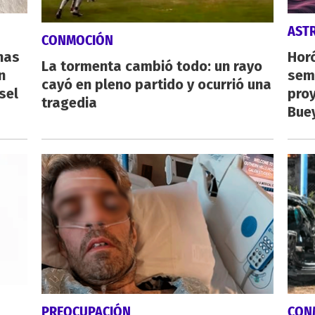
AST
CONMOCIÓN
nas
Horó
La tormenta cambió todo: un rayo
n
sema
cayó en pleno partido y ocurrió una
sel
proy
tragedia
Buey
PREOCUPACIÓN
CON