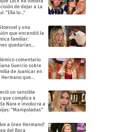
 que Luck Ra tomara
ecisión de dejar a La
i: "Ella lo..."
 Stoessel y una
sión que encendió la
mica familiar:
nes quedarían
ra de su boda
olémico comentario
liana Guercio sobre
amilia de Juanicar en
n Hermano que
tó la furia en redes
eció un sensible
o que complica a
a Nara e involucra a
hijas: "Manipuladas"
lve a Gran Hermano?
ea del Boca