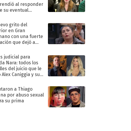
rendió al responder
e su eventual
eso al reality
uevo grito del
rior en Gran
ano con una fuerte
ación que dejó a
oya en shock:
idora"
s judicial para
a Nara: todos los
les del juicio que le
 Alex Caniggia y sus
imos pasos
taron a Thiago
na por abuso sexual
ra su prima