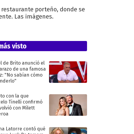
o restaurante porteño, donde se
sente. Las imágenes.
más visto
l de Brito anunció el
razo de una famosa
iz: "No sabían cómo
nderlo"
oto con la que
elo Tinelli confirmó
volvió con Milett
eroa
na Latorre contó qué