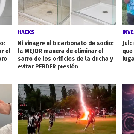
HACKS
INVE
o:
Ni vinagre ni bicarbonato de sodio:
Juic
r el
la MEJOR manera de eliminar el
que 
oro
sarro de los orificios de la ducha y
luga
evitar PERDER presión