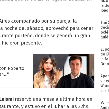
hizo
la d
Joaqu
Aires acompañado por su pareja, la
Tini
deci
 la noche del sábado, aprovechó para cenar
polé
aurante porteño, donde se generó un gran
quié
afue
e hicieron presente.
El p
de E
la f
Gra
 con Roberto
desa
n..."
Apar
vide
Wand
sus 
 Luismi
reservó una mesa a última hora en
¿Vue
taurante, y estuvo en el luhar a las 22hs.
Andr