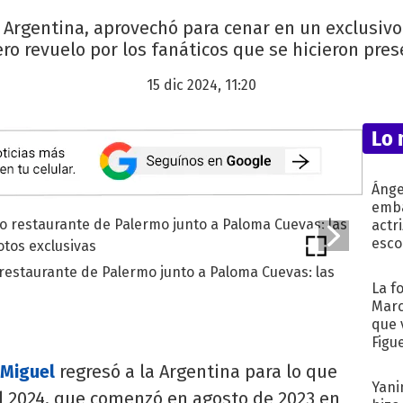
la Argentina, aprovechó para cenar en un exclusiv
o revuelo por los fanáticos que se hicieron pre
15 dic 2024, 11:20
Lo 
Ánge
emba
actr
esco
 restaurante de Palermo junto a Paloma Cuevas: las
La f
Marc
que 
Figu
 Miguel
regresó a la Argentina para lo que
Yani
al 2024, que comenzó en agosto de 2023 en