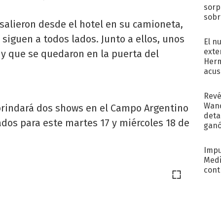
sorp
sobr
salieron desde el hotel en su camioneta,
regr
 siguen a todos lados. Junto a ellos, unos
El n
exte
 y que se quedaron en la puerta del
Herm
acus
Pinc
"Tra
Revé
Wand
brindará dos shows en el Campo Argentino
detal
dos para este martes 17 y miércoles 18 de
ganó
próx
Impu
Medi
cont