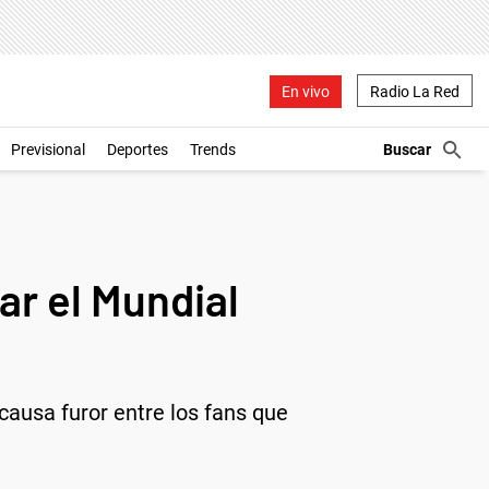
En vivo
Radio La Red
Previsional
Deportes
Trends
tar el Mundial
 causa furor entre los fans que