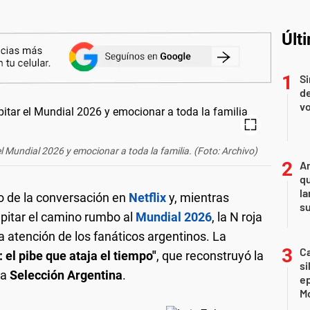
Últ
Si
de
vo
 el Mundial 2026 y emocionar a toda la familia. (Foto: Archivo)
An
qu
la
ro de la conversación en
Netflix
y, mientras
s
pitar el camino rumbo al
Mundial 2026
, la N roja
a atención de los fanáticos argentinos. La
Ca
: el pibe que ataja el tiempo"
, que reconstruyó la
si
la
Selección Argentina
.
e
Mo