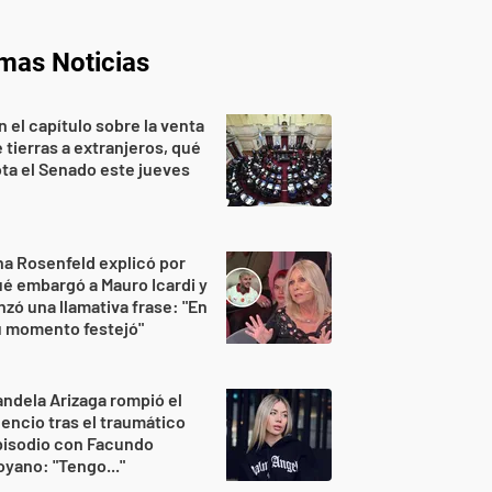
imas Noticias
n el capítulo sobre la venta
 tierras a extranjeros, qué
ta el Senado este jueves
a Rosenfeld explicó por
é embargó a Mauro Icardi y
nzó una llamativa frase: "En
u momento festejó"
ndela Arizaga rompió el
lencio tras el traumático
pisodio con Facundo
yano: "Tengo..."