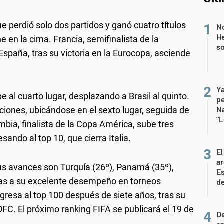
que perdió solo dos partidos y ganó cuatro títulos
No
He
e en la cima. Francia, semifinalista de la
s
spaña, tras su victoria en la Eurocopa, asciende
Ya
be al cuarto lugar, desplazando a Brasil al quinto.
p
Na
siciones, ubicándose en el sexto lugar, seguida de
"L
mbia, finalista de la Copa América, sube tres
sando al top 10, que cierra Italia.
El
ar
us avances son Turquía (26º), Panamá (35º),
Es
ias a su excelente desempeño en torneos
de
gresa al top 100 después de siete años, tras su
OFC. El próximo ranking FIFA se publicará el 19 de
D