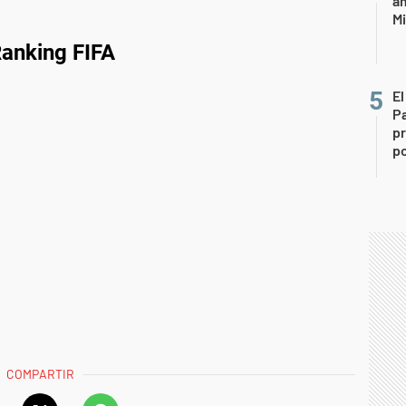
am
Mi
anking FIFA
El
P
pr
po
COMPARTIR