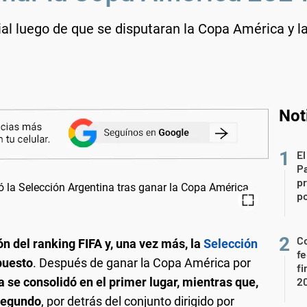
ial luego de que se disputaran la Copa América y 
Not
El
P
pr
po
Co
ón del ranking FIFA y, una vez más, la
Selección
fe
puesto
. Después de ganar la Copa América por
fi
a se consolidó en el primer lugar, mientras que,
2
 segundo
, por detrás del conjunto dirigido por