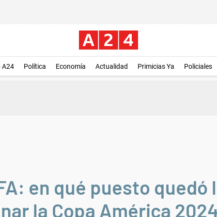
o A24
Política
Economía
Actualidad
Primicias Ya
Policiales
FA: en qué puesto quedó 
anar la Copa América 202