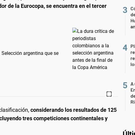
or de la Eurocopa, se encuentra en el tercer
Có
de
Hu
a
Pl
re
 Selección argentina que se
re
lo
A 
En
de
R
clasificación,
considerando los resultados de 125
ncluyendo tres competiciones continentales y
Últ