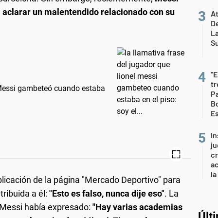
 aclarar un malentendido relacionado con su
At
De
L
S
"E
t
l Messi gambeteó cuando estaba
Pa
Bo
E
In
ju
cr
ac
la
licación de la página "Mercado Deportivo" para
ribuida a él:
"Esto es falso, nunca dije eso"
. La
 Messi había expresado:
"Hay varias academias
Últ