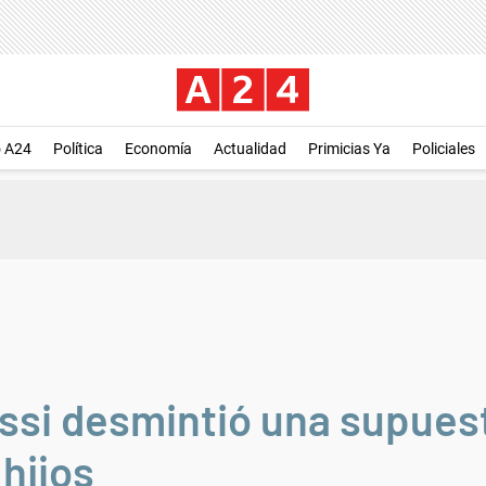
o A24
Política
Economía
Actualidad
Primicias Ya
Policiales
ssi desmintió una supues
hijos