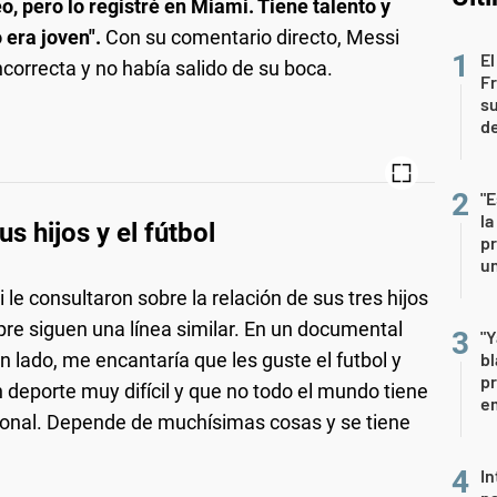
, pero lo registré en Miami. Tiene talento y
 era joven".
Con su comentario directo, Messi
El
ncorrecta y no había salido de su boca.
Fr
su
de
"E
la
s hijos y el fútbol
pr
un
 le consultaron sobre la relación de sus tres hijos
pre siguen una línea similar. En un documental
"Y
n lado, me encantaría que les guste el futbol y
b
pr
n deporte muy difícil y que no todo el mundo tiene
em
esional. Depende de muchísimas cosas y se tiene
In