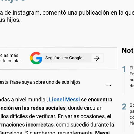
ta de Instagram, comentó una publicación en la qu
s hijos.
Not
El
Fr
su
de
das a nivel mundial,
Lionel Messi
se encuentra
B
nción en las redes sociales
, donde circulan
pa
os difíciles de verificar. En varias ocasiones,
el
c
Me
ormaciones incorrectas
, como sucedió durante la
l Barcelona. Sin embargo, recientemente,
Messi