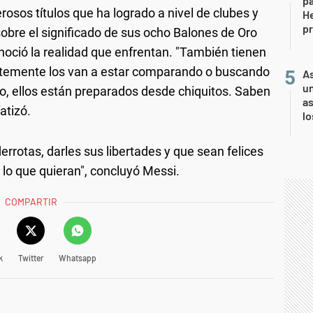
pa
osos títulos que ha logrado a nivel de clubes y
He
pr
sobre el significado de sus ocho Balones de Oro
noció la realidad que enfrentan. "También tienen
stantemente los van a estar comparando o buscando
As
un
do, ellos están preparados desde chiquitos. Saben
as
atizó.
l
derrotas, darles sus libertades y que sean felices
 lo que quieran", concluyó Messi.
COMPARTIR
k
Twitter
Whatsapp