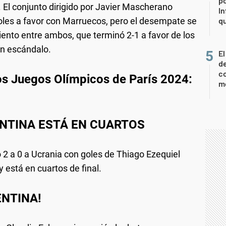
po
El conjunto dirigido por Javier Mascherano
In
 goles a favor con Marruecos, pero el desempate se
q
iento entre ambos, que terminó 2-1 a favor de los
en escándalo.
El
de
co
los Juegos Olímpicos de París 2024:
mo
ENTINA ESTÁ EN CUARTOS
 2 a 0 a Ucrania con goles de Thiago Ezequiel
 está en cuartos de final.
ENTINA!