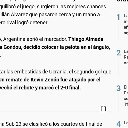
uilibró el juego, surgieron las mejores chances
ulián Álvarez que pasaron cerca y un mano a
La
mu
 rival logró detener.
añ
a
 Argentina abrió el marcador.
Thiago Almada
 a Gondou, decidió colocar la pelota en el ángulo,
La
.
Ra
co
ar las embestidas de Ucrania, el segundo gol que
Un remate de Kevin Zenón fue atajado por el
E
echó el rebote y marcó el 2-0 final.
De
se
"M
La
na Sub 23 se clasificó a los cuartos de final de