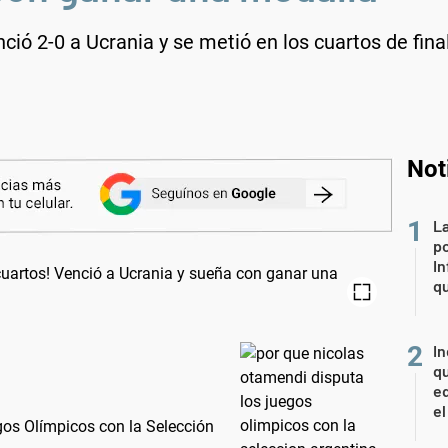
ció 2-0 a Ucrania y se metió en los cuartos de fina
Not
La
po
In
q
In
qu
eq
el
gos Olímpicos con la Selección