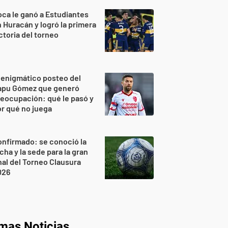
ca le ganó a Estudiantes
 Huracán y logró la primera
ctoria del torneo
 enigmático posteo del
apu Gómez que generó
eocupación: qué le pasó y
r qué no juega
nfirmado: se conoció la
cha y la sede para la gran
nal del Torneo Clausura
026
imas Noticias