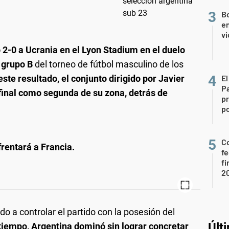
Bo
en
vi
 2-0 a Ucrania en el Lyon Stadium en el duelo
l grupo B
del torneo de fútbol masculino de los
ste resultado, el conjunto dirigido por Javier
El
P
final como segunda de su zona, detrás de
pr
po
Co
frentará a Francia.
fe
fi
2
ido a controlar el partido con la posesión del
Últ
tiempo, Argentina dominó sin lograr concretar