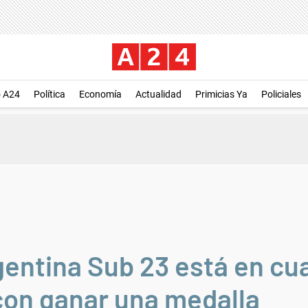
o A24
Política
Economía
Actualidad
Primicias Ya
Policiales
gentina Sub 23 está en cua
con ganar una medalla