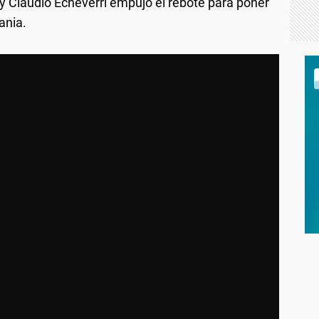
 y Claudio Echeverri empujó el rebote para poner
ania.