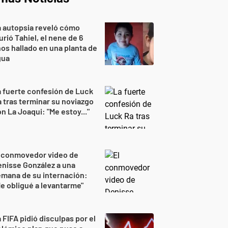
 autopsia reveló cómo
rió Tahiel, el nene de 6
os hallado en una planta de
gua
 fuerte confesión de Luck
 tras terminar su noviazgo
n La Joaqui: "Me estoy..."
l conmovedor video de
nisse González a una
mana de su internación:
e obligué a levantarme"
 FIFA pidió disculpas por el