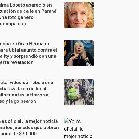
lma Lobato apareció en
tuación de calle en Paraná
una foto generó
reocupación
omba en Gran Hermano:
ura Ubfal apuntó contra el
ality y sorprendió con una
erte revelación
utal video del robo a una
barazada en un local:
lincuentes la tiraron al
so y la golpearon
 es oficial: la mejor noticia
ra los jubilados que cobran
 bono de $70.000