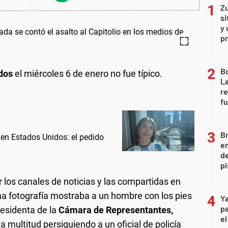
Zu
si
y 
p
B
idos
el miércoles 6 de enero no fue típico.
La
re
fu
Br
 en Estados Unidos: el pedido
em
de
pi
 los canales de noticias y las compartidas en
na fotografía mostraba a un hombre con los pies
Ya
pa
presidenta de la
Cámara de Representantes,
el
 multitud persiguiendo a un oficial de policía