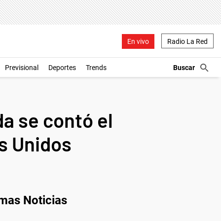
En vivo
Radio La Red
Previsional
Deportes
Trends
a se contó el
os Unidos
imas Noticias