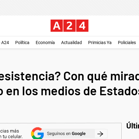
o A24
Política
Economía
Actualidad
Primicias Ya
Policiales
resistencia? Con qué mirad
io en los medios de Estad
Últ